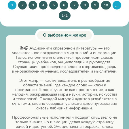
...
1
2
3
4
5
6
7
8
9
10
141
О выбранном жанре
📚🎧 Аудиокниги справочной литературы — это
увлекательное погружение в мир знаний и информации.
Голос исполнителя становится проводником сквозь
страницы учебников, энциклопедий и руководств.
Слушая такие произведения, словно открываешь дверь
в умозаключения ученых, исследователей и мыслителей.
Этот жанр — как путеводитель в разнообразные
области знаний, где каждое слово — ключ к
пониманию. Голос звучит не как просто чтение, а как
мелодия, раскрывающая миры науки, истории, искусства
и технологий. С каждой минутой аудитор углубляется в
суть темы, словно совершая увлекательное путешествие
сквозь лабиринт информации.
Профессиональные исполнители подарят слушателю не
только знания, но и эмоции, делая каждую страницу
живой и доступной. Эмоциональная окраска голоса