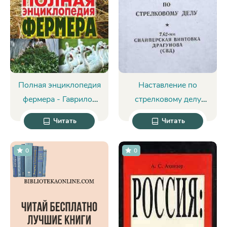
Полная энциклопедия
Наставление по
фермера - Гаврилов
стрелковому делу
Алексей Сергеевич
снайперская винтовка
Читать
Читать
Драгунова (СВД) -
Министерство
0
0
обороны СССР