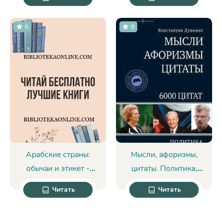
и противодействие -
Денис Вишня
0
0
Арабские страны:
Мысли, афоризмы,
обычаи и этикет -
цитаты. Политика,
Брюс Ингхэм
журналистика,
Читать
Читать
правосудие -
Константин Душенко