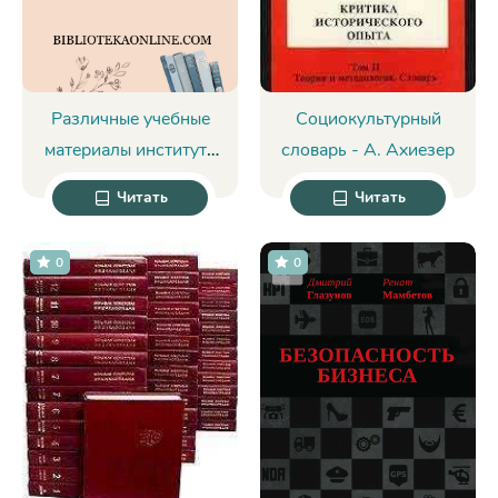
Различные учебные
Социокультурный
материалы института
словарь - А. Ахиезер
МВД - неизвестен
Читать
Читать
Автор
0
0