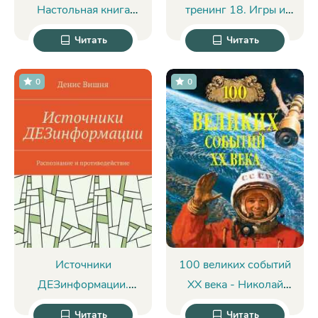
Настольная книга
тренинг 18. Игры и
лидера для
упражнения на
Читать
Читать
достижения вершины
знакомство - Михаил
- Анатолий
Кипнис
0
0
Кондрашов
Источники
100 великих событий
ДЕЗинформации.
ХХ века - Николай
Распознание
Непомнящий
Читать
Читать