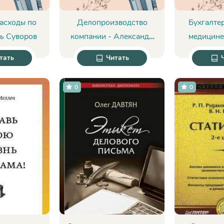
асходы по
Делопроизводство
Бухгалтер
ь Суворов
компании - Александр
медицине
Непогода
Фир
тать
Читать
0
0