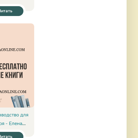
виков
Читать
водство для
ря - Елена
рнова
Читать