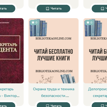
- Вениамин
хитрости, инструменты -
Но
тать
Читать
уль
Саша Карепина
0
0
кретарь
Охрана труда и техника
Делопроиз
 - Виктор
безопасности.
секрета
онян
Обеспечение прав
Сми
тать
Читать