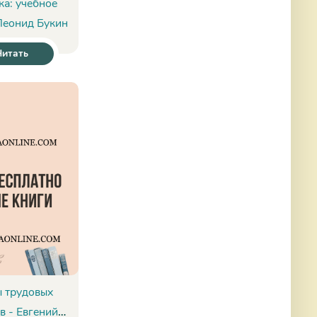
ка: учебное
Леонид Букин
Читать
 трудовых
в - Евгений