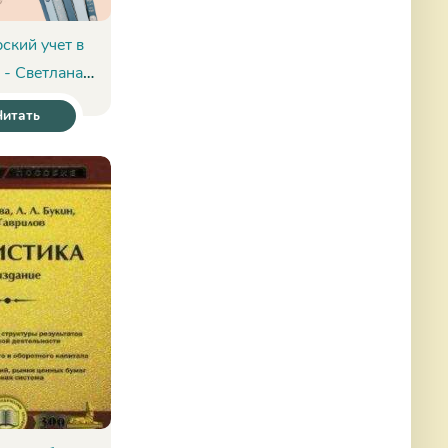
ский учет в
 - Светлана
стова
Читать