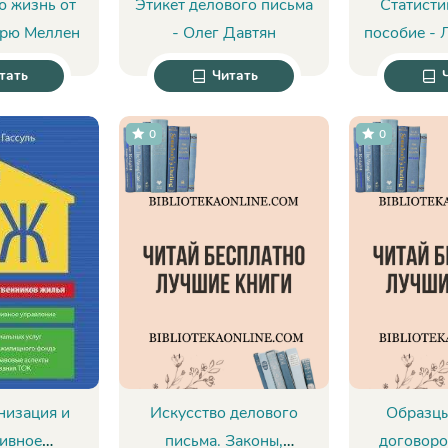
ю жизнь от
Этикет делового письма
Статисти
дрю Меллен
- Олег Давтян
пособие - 
тать
Читать
0
0
низация и
Искусство делового
Образцы
ивное
письма. Законы,
договоро