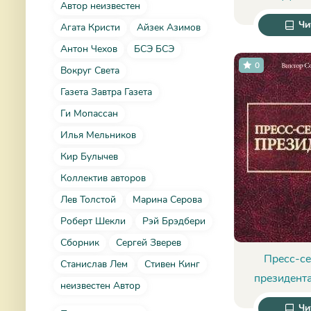
Автор неизвестен
управление 
Чи
Агата Кристи
Айзек Азимов
Гасс
Антон Чехов
БСЭ БСЭ
0
Вокруг Света
Газета Завтра Газета
Ги Мопассан
Илья Мельников
Кир Булычев
Коллектив авторов
Лев Толстой
Марина Серова
Роберт Шекли
Рэй Брэдбери
Сборник
Сергей Зверев
Пресс-се
Станислав Лем
Стивен Кинг
президента
неизвестен Автор
Согом
Чи