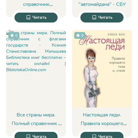
справочник
"автомайдана" - СБУ
фельдшера - П.
Читать
Читать
Вяткина
0
0
Все страны мира.
Настоящая леди.
Полный справочник с
Правила хорошего
флагами государств -
тона и стиля - Елена
Читать
Читать