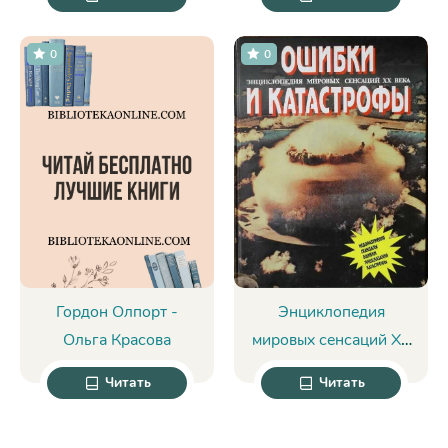
Ксения
Вос
Станиславовна
0
0
Малышева
Гордон Олпорт -
Энциклопедия
Ольга Красова
мировых сенсаций XX
века. Том №2.
Читать
Читать
Ошибки и катастрофы
- Найджел Бланделл