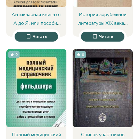
Антикварная книга от
История зарубежной
А до Я, или пособие
литературы XIX века -
для коллекционеров и
Божена Немцова -
Читать
Читать
антикваров, а также
Мария Елизарова
для всех любителей
0
0
старинных книг -
Петр Александрович
Дружинин
Полный медицинский
Список участников