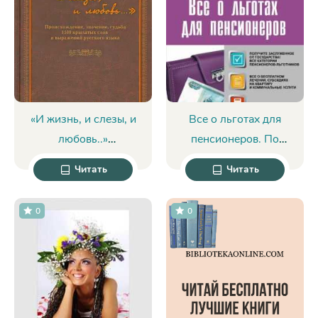
«И жизнь, и слезы, и
Все о льготах для
любовь..»
пенсионеров. По
Происхождение,
состоянию на
Читать
Читать
значение, судьба
01.05.2016 г. -
1500 крылатых слов и
Коллектив авторов
0
0
выражений русского
языка - Светлана
Григорьевна
Шулежкова