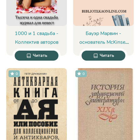
1000 и 1 свадьба -
Бауэр Марвин -
Коллектив авторов
основатель McKinsey
amp; Company -
Читать
Читать
Елена Спиридонова
0
0