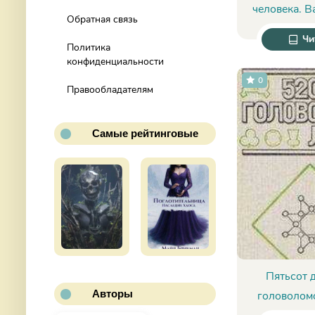
человека. B
Обратная связь
actions - В
Чи
Политика
конфиденциальности
0
Правообладателям
Самые рейтинговые
Пятьсот 
Авторы
головоломо