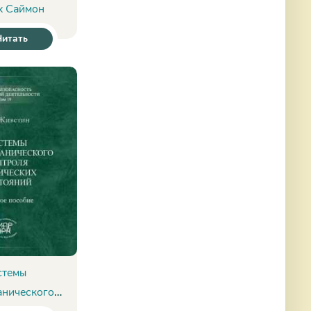
х Саймон
Читать
стемы
анического