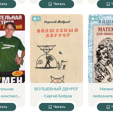
ени
понять и прокачать свой
контроля 
тать
Читать
мозг - Джо Боулер
состояний
Жи
0
0
тельная
ВОЛШЕБНЫЙ ДВУРОГ
Матема
 конспект
- Сергей Бобров
любознате
 Щербакова
Пер
тать
Читать