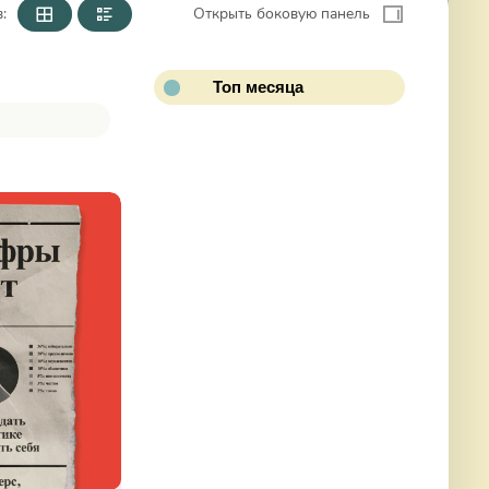
:
Открыть боковую панель
Топ месяца
К