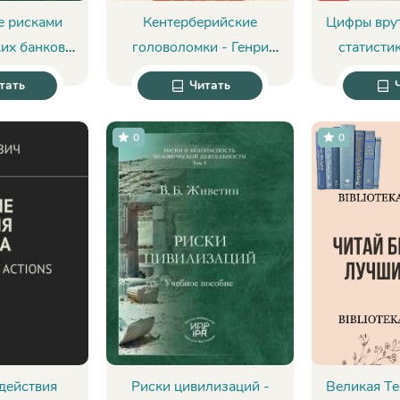
е рисками
Кентерберийские
Цифры врут
их банков
головоломки - Генри
статисти
е: синтез,
Дьюдени
себя - 
тать
Читать
 Владимир
тин
0
0
действия
Риски цивилизаций -
Великая Т