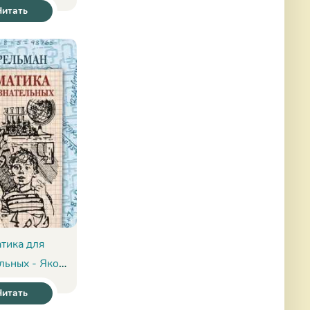
критических
Читать
 - Владимир
ветин
тика для
льных - Яков
ельман
Читать