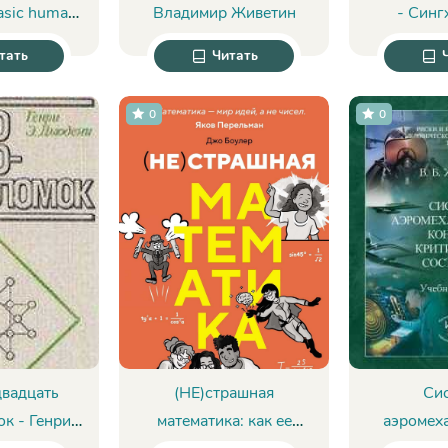
asic human
Владимир Живетин
- Синг
. Пляшкевич
тать
Читать
0
0
двадцать
(НЕ)страшная
Си
к - Генри
математика: как ее
аэромех