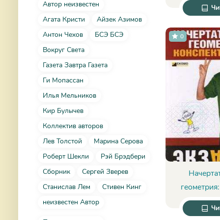
Дьюд
Автор неизвестен
Чи
Агата Кристи
Айзек Азимов
Антон Чехов
БСЭ БСЭ
0
Вокруг Света
Газета Завтра Газета
Ги Мопассан
Илья Мельников
Кир Булычев
Коллектив авторов
Лев Толстой
Марина Серова
Роберт Шекли
Рэй Брэдбери
Сборник
Сергей Зверев
Начерта
геометрия:
Станислав Лем
Стивен Кинг
лекций - Ю.
неизвестен Автор
Чи