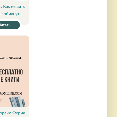
. Как не дать
ке обмануть
Том Чиверс
Читать
еорема Ферма