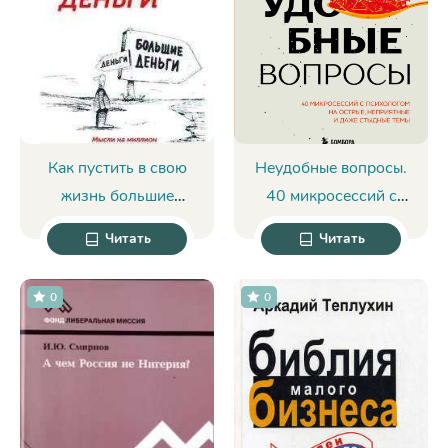
Как пустить в свою
Неудобные вопросы.
жизнь большие
40 микросессий с
деньги - Дарья
психологом на
Читать
Читать
Трутнева
острые, неприятные и
даже стыдные темы -
0
0
Лина Дианова