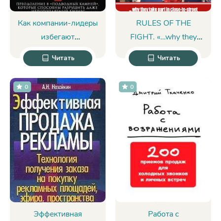
Как компании-лидеры
RULES OF THE
избегают
FIGHT. «…why they
бестолковых
take part in close-to-
Читать
Читать
решений.
street fight ultimate
Преодоление 8
fighting» - Сергей
0
0
«подводных камней»,
Иванович Заяшников
которые способны
разрушить даже
непотопляемый
бизнес - Патрисия
О’Коннелл
Эффективная
Работа с