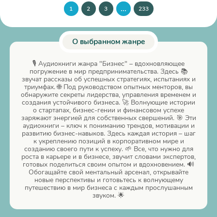
бизнесе и жизни! -
...
1
2
3
233
Юлий Штольц
О выбранном жанре
🎙️ Аудиокниги жанра "Бизнес" – вдохновляющее
погружение в мир предпринимательства. Здесь 📚
звучат рассказы об успешных стратегиях, испытаниях и
триумфах. 🌐 Под руководством опытных менторов, вы
обнаружите секреты лидерства, управления временем и
создания устойчивого бизнеса. 🚀 Волнующие истории
о стартапах, бизнес-гении и финансовом успехе
заряжают энергией для собственных свершений. 🎯 Эти
аудиокниги – ключ к пониманию трендов, мотивации и
развитию бизнес-навыков. Здесь каждая история – шаг
к укреплению позиций в корпоративном мире и
созданию своего пути к успеху. 🌱 Все, что нужно для
роста в карьере и в бизнесе, звучит словами экспертов,
готовых поделиться своим опытом и вдохновением. 🔊
Обогащайте свой ментальный арсенал, открывайте
новые перспективы и готовьтесь к волнующему
путешествию в мир бизнеса с каждым прослушанным
звуком. 🌟