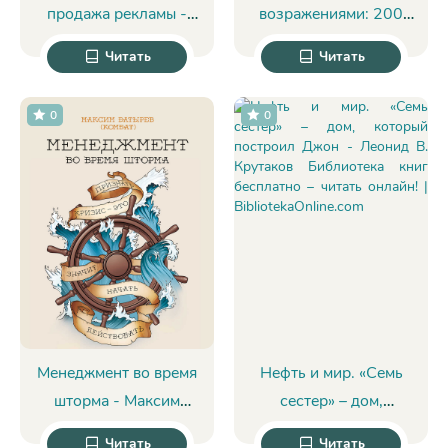
продажа рекламы -
возражениями: 200
Александр Назайкин
приемов продаж для
Читать
Читать
холодных звонков и
личных встреч -
0
0
Дмитрий Ткаченко
Менеджмент во время
Нефть и мир. «Семь
шторма - Максим
сестер» – дом,
Валерьевич Батырев
который построил
Читать
Читать