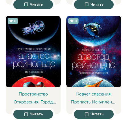
Андерсон
Читать
Читать
0
0
Пространство
Ковчег спасения.
Откровения. Город
Пропасть Искупления
Бездны - Рейнольдс
- Рейнольдс Аластер
Читать
Читать
Аластер