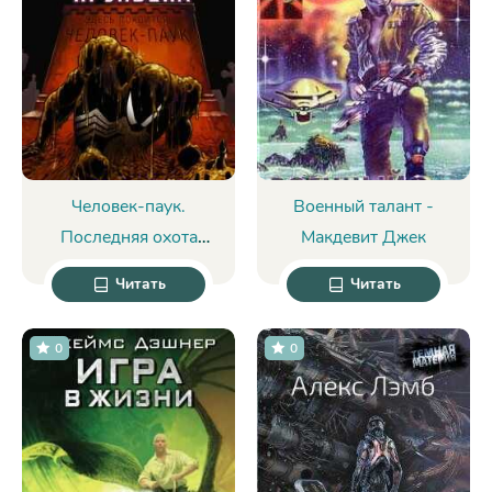
Человек-паук.
Военный талант -
Последняя охота
Макдевит Джек
Крэйвена - Нил Клейд
Читать
Читать
0
0