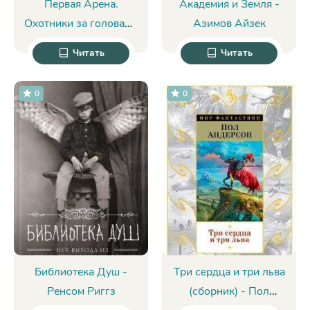
Первая Арена.
Академия и Земля -
Охотники за головами
Азимов Айзек
- Морган Райс
Читать
Читать
0
0
Библиотека Душ -
Три сердца и три льва
Ренсом Риггз
(сборник) - Пол