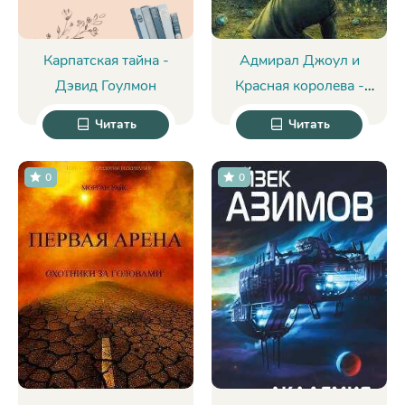
Карпатская тайна -
Адмирал Джоул и
Дэвид Гоулмон
Красная королева -
Лоис Буджолд
Читать
Читать
0
0