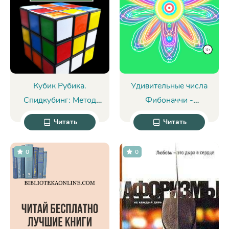
Кубик Рубика.
Удивительные числа
Спидкубинг: Метод
Фибоначчи -
новичка - Станислав
Александр Иванович
Читать
Читать
Баранов
Бородулин
0
0