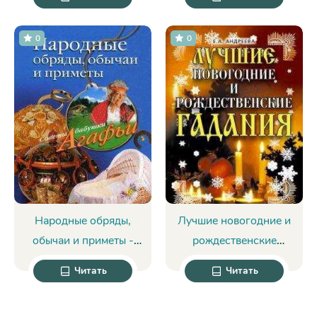
кульбуто, корнхол -
Гунтарс Бралитис
0
0
Народные обряды,
Лучшие новогодние и
обычаи и приметы -
рождественские
Агафья Звонарева
гадания - Екатерина
Читать
Читать
Андреева