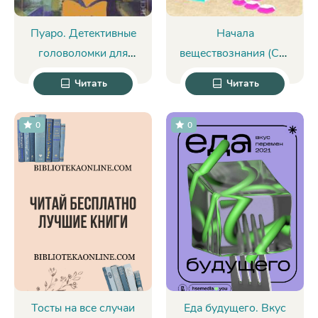
Пуаро. Детективные
Начала
головоломки для
веществознания (СИ)
тренинга мозга
- Бородулин
Читать
Читать
(сборник) - Ж.
Александр Иванович
Богданова
"saci"
0
0
Тосты на все случаи
Еда будущего. Вкус