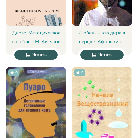
Дартс. Методическое
Любовь – это дыра в
пособие - Н. Аксянов
сердце. Афоризмы -
Константин Душенко
Читать
Читать
0
0