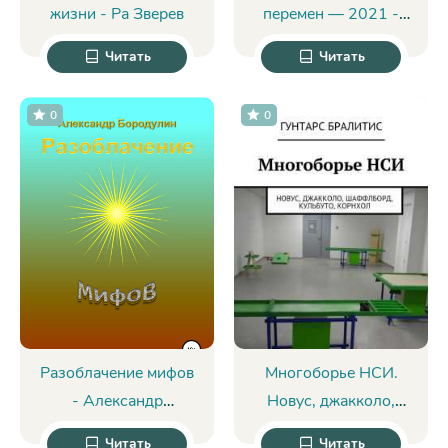
жизни - Ра Зверев
перемен — 2021 -
Софья Архангельская
Читать
Читать
0
0
Разоблачение мифов
Многоборье НСИ.
- Александр
Новус, джакколо,
Иванович Бородулин
шаффлборд,
Читать
Читать