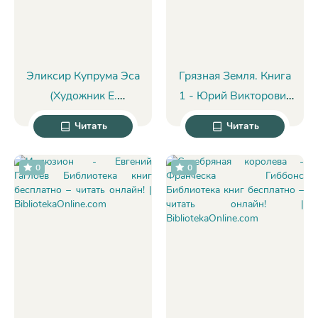
Эликсир Купрума Эса
Грязная Земля. Книга
(Художник Е.
1 - Юрий Викторович
Медведев) - Юрий
Окольнов
Читать
Читать
Сотник
0
0