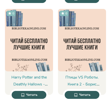
Хакимов
0
0
Harry Potter and the
Птицы VS Роботы.
Deathly Hallows -
Книга 2 - Борис
Джоанн Роулинг
Нукрат
Читать
Читать