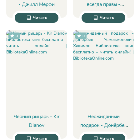
- Джилл Мерфи
всегда правы -
Татьяна Сергеевна
Читать
Читать
Ряскова
0
0
Чёрный рыцарь - Kir
Неожиданный
Dianov
подарок - Донёрбек
Усмонжонович
Читать
Читать