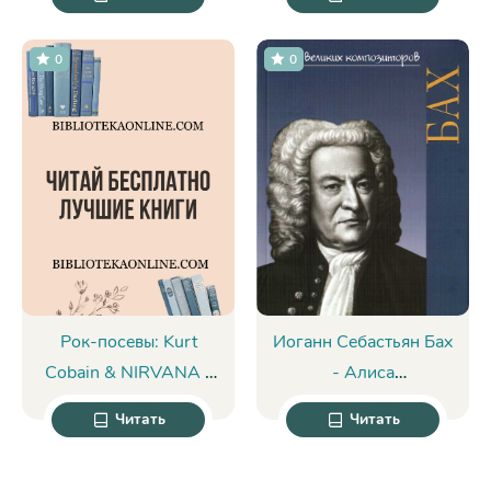
Еркович
0
0
Рок-посевы: Kurt
Иоганн Себастьян Бах
Cobain & NIRVANA -
- Алиса
Сева Новгородцев
Сигизмундовна
Читать
Читать
Курцман