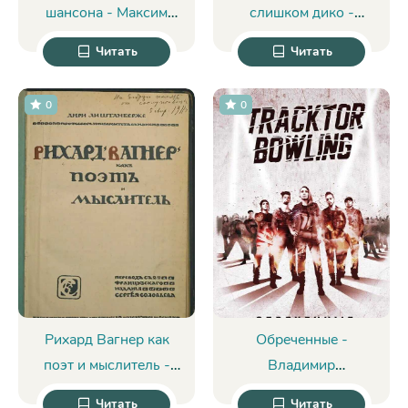
шансона - Максим
слишком дико -
Кравчинский
Сильвия Симмонс
Читать
Читать
0
0
Рихард Вагнер как
Обреченные -
поэт и мыслитель -
Владимир
Анри Лихтенбергер
Александрович
Читать
Читать