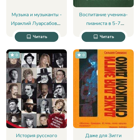
Музыка и музыканты -
Воспитание ученика-
Ираклий Луарсабович
пианиста в 5-7
Андроников
классах ДМШ - Борис
Читать
Читать
Евсеевич Милич
0
0
История русского
Даже для Зигги