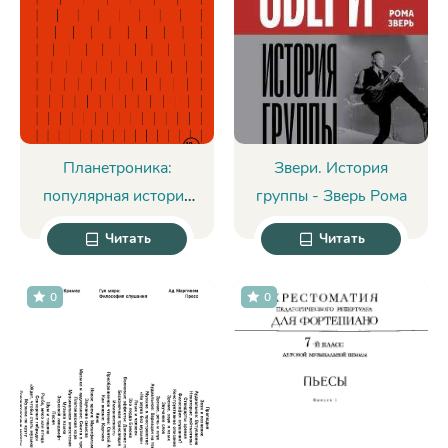
Планетроника:
Звери. История
популярная история
группы - Зверь Рома
электронной музыки -
Читать
Читать
Ник Завриев
0
0