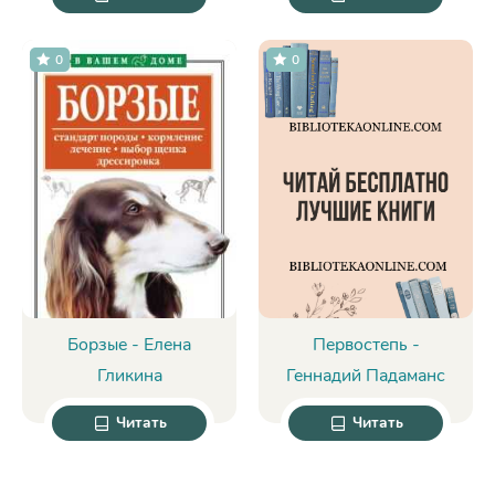
0
0
Борзые - Елена
Первостепь -
Гликина
Геннадий Падаманс
Читать
Читать