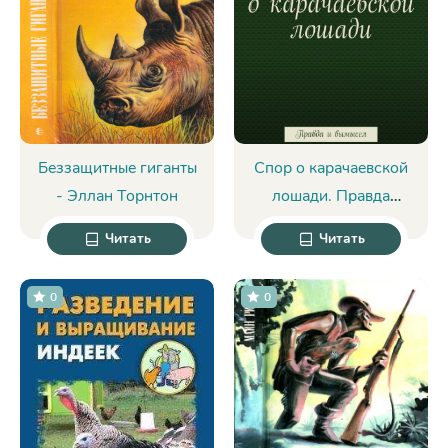
Беззащитные гиганты
Спор о карачаевской
- Эллан Торнтон
лошади. Правда
и вымысел - Руслан
Читать
Читать
Дотдаев
0
0