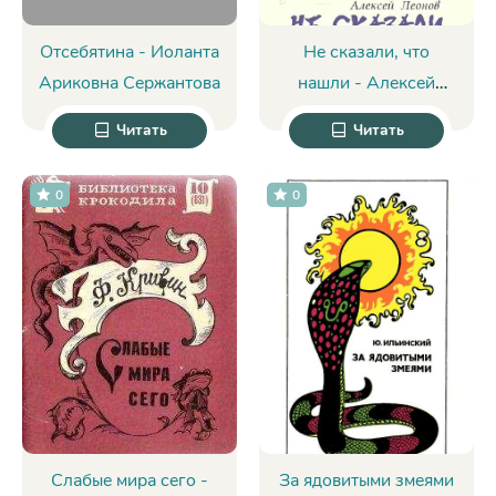
Отсебятина - Иоланта
Не сказали, что
Ариковна Сержантова
нашли - Алексей
Данилович Леонов
Читать
Читать
0
0
Слабые мира сего -
За ядовитыми змеями