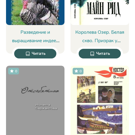
Разведение и
Королева Озер. Белая
выращивание индеек
скво. Призрак у
- Илья Мельников
ворот. Рассказы. -
Читать
Читать
Майн Рид
0
0