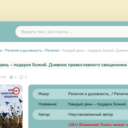
и
»
Религия и духовность
»
Религия
» Каждый день – подарок Божий. Дневн
ень – подарок Божий. Дневник православного священника 
7:01
5
0
Жанр:
Религия и духовность
/
Религи
Название:
Каждый день – подарок Божий.
Автор:
Неустановленный автор
(18+) Внимание! Книга может 