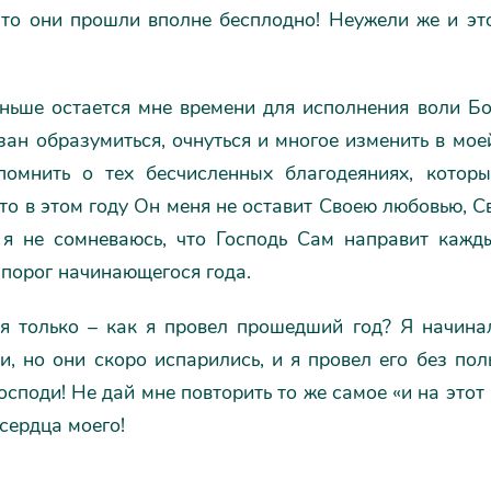
 что они прошли вполне бесплодно! Неужели же и э
еньше остается мне времени для исполнения воли Бо
зан образумиться, очнуться и многое изменить в мое
помнить о тех бесчисленных благодеяниях, котор
что в этом году Он меня не оставит Своею любовью,
 я не сомневаюсь, что Господь Сам направит кажд
порог начинающегося года.
я только – как я провел прошедший год? Я начина
, но они скоро испарились, и я провел его без пол
Господи! Не дай мне повторить то же самое «и на этот
сердца моего!