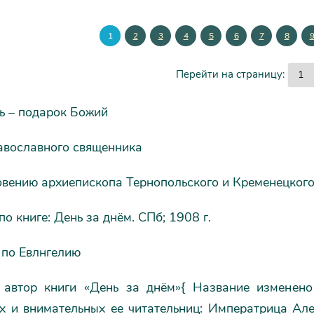
1
2
3
4
5
6
7
8
Перейти на страницу:
ь – подарок Божий
авославного священника
овению архиепископа Тернопольского и Кременецкого
по книге: День за днём. СПб; 1908 г.
 по Евлнгелию
 автор книги «День за днём»{ Название изменено
х и внимательных ее читательниц: Императрица Ал