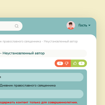
Гость
ик православного священника - Неустановленный автор
- Неустановленный автор
0
0
я
 Дневник православного священника
содержать контент только для совершеннолетних.