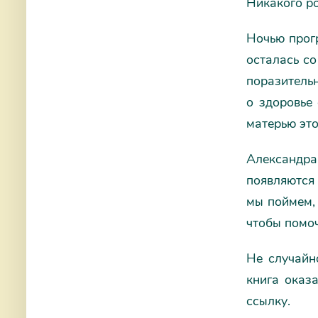
Никакого ро
Ночью прогр
осталась с
поразитель
о здоровье 
матерью это
Александра
появляются 
мы поймем, 
чтобы помоч
Не случайн
книга оказ
ссылку.