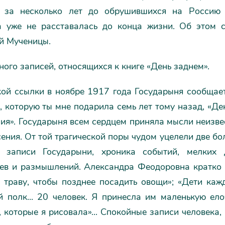
и за несколько лет до обрушившихся на Россию
 уже не расставалась до конца жизни. Об этом с
й Мученицы.
ого записей, относящихся к книге «День заднем».
кой ссылки в ноябре 1917 года Государыня сообщает
, которую ты мне подарила семь лет тому назад, «Де
ия». Государыня всем сердцем приняла мысли неизвес
сения. От той трагической поры чудом уцелели две б
е записи Государыни, хроника событий, мелких 
ев и размышлений. Александра Феодоровна кратко з
 траву, чтобы позднее посадить овощи»; «Дети кажд
й полк... 20 человек. Я принесла им маленькую ело
 которые я рисовала»... Спокойные записи человека,