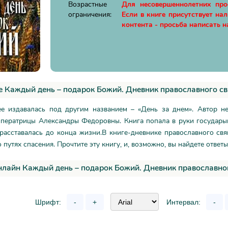
Возрастные
Для несовершеннолетних пр
ограничения:
Если в книге присутствует на
контента - просьба написать н
 Каждый день – подарок Божий. Дневник православного с
ее издавалась под другим названием – «День за днем». Автор н
мператрицы Александры Федоровны. Книга попала в руки государын
расставалась до конца жизни.В книге-дневнике православного св
о путях спасения. Прочтите эту книгу, и, возможно, вы найдете отве
нлайн Каждый день – подарок Божий. Дневник православно
Шрифт:
-
+
Интервал:
-