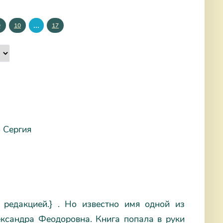
...
9
10
17
 Сергия
 редакцией.} . Но известно имя одной из
ександра Феодоровна. Книга попала в руки