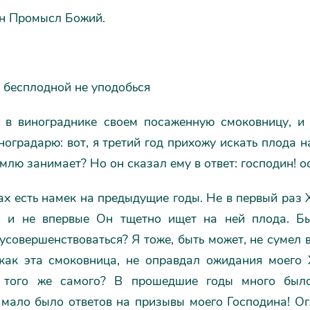
ен Промысл Божий.
 бесплодной не уподобься
 в винограднике своем посаженную смоковницу, и 
ноградарю: вот, я третий год прихожу искать плода н
млю занимает? Но он сказал ему в ответ: господин! оста
ах есть намек на предыдущие годы. Не в первый раз
, и не впервые Он тщетно ищет на ней плода. Бы
усовершенствоваться? Я тоже, быть может, не сумел
 как эта смоковница, не оправдал ожидания моего
е того же самого? В прошедшие годы много было
мало было ответов на призывы моего Господина! Огл