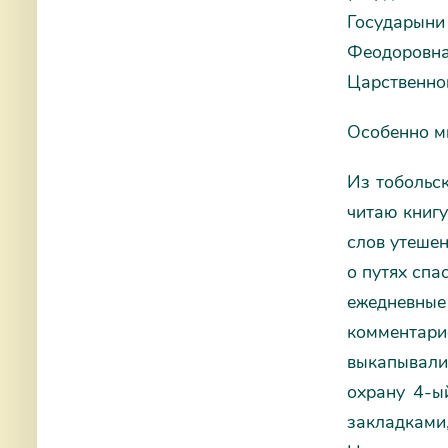
Государын
Феодоровна
Царственно
Особенно мн
Из тобольс
читаю книгу
слов утешен
о путях спа
ежедневны
комментари
выкапывали
охрану 4-ы
закладками,