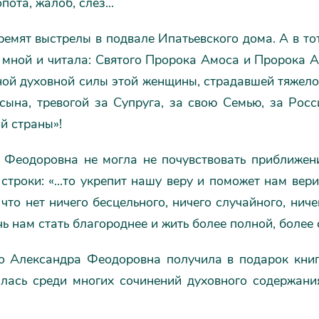
пота, жалоб, слез...
емят выстрелы в подвале Ипатьевского дома. А в то
о мной и читала: Святого Пророка Амоса и Пророка 
ной духовной силы этой женщины, страдавшей тяжело
сына, тревогой за Супруга, за свою Семью, за Росс
й страны»!
 Феодоровна не могла не почувствовать приближени
строки: «...то укрепит нашу веру и поможет нам вер
что нет ничего бесцельного, ничего случайного, ниче
ь нам стать благороднее и жить более полной, более
о Александра Феодоровна получила в подарок книг
алась среди многих сочинений духовного содержани