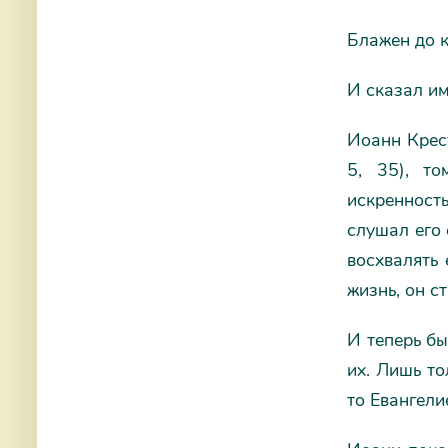
Блажен до 
И сказал им
Иоанн Крест
5, 35), т
искренность
слушал его 
восхвалять 
жизнь, он с
И теперь бы
их. Лишь то
то Евангели