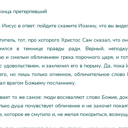
конца претерпевший
 Иисус в ответ: пойдите скажите Иоанну, что вы видел
итель, тот, про которого Христос Сам сказал, что он
омился в темнице правды ради. Верный, неподк
ю и смелым обличением греха порочного царя, и тот
с удовольствием, и заключил его в тюрьму. Да, пока 
его, но лишь только огненное, обличительное слово
тал врагом Божьему посланнику.
вает то же самое: люди восхваляют слово Божие, док
лько душа почувствует обличение и не захочет покаят
е, которое ее смутило и, не желая покориться, возмущ