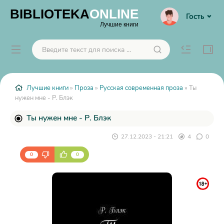
BIBLIOTEKA
ONLINE
Гость
Лучшие книги
Лучшие книги
»
Проза
»
Русская современная проза
» Ты
нужен мне - Р. Блэк
Ты нужен мне - Р. Блэк
27.12.2023 - 21:21
4
0
0
0