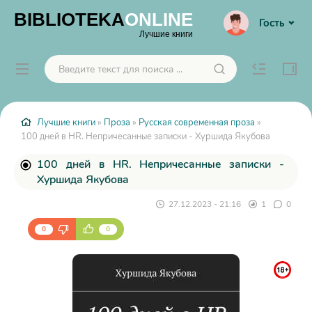
BIBLIOTEKA
ONLINE
Гость
Лучшие книги
Лучшие книги
»
Проза
»
Русская современная проза
»
100 дней в HR. Непричесанные записки - Хуршида Якубова
100 дней в HR. Непричесанные записки -
Хуршида Якубова
27.12.2023 - 21:16
1
0
0
0