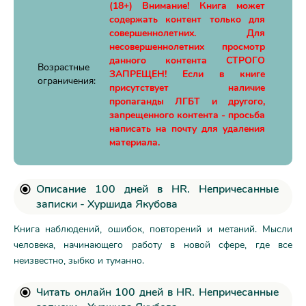
(18+) Внимание! Книга может
содержать контент только для
совершеннолетних. Для
несовершеннолетних просмотр
данного контента СТРОГО
Возрастные
ЗАПРЕЩЕН! Если в книге
ограничения:
присутствует наличие
пропаганды ЛГБТ и другого,
запрещенного контента - просьба
написать на почту для удаления
материала.
Описание 100 дней в HR. Непричесанные
записки - Хуршида Якубова
Книга наблюдений, ошибок, повторений и метаний. Мысли
человека, начинающего работу в новой сфере, где все
неизвестно, зыбко и туманно.
Читать онлайн 100 дней в HR. Непричесанные