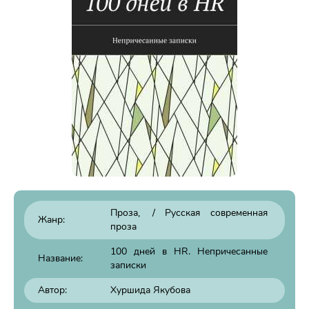
Проза
/
Русская современная
Жанр:
проза
100 дней в HR. Непричесанные
Название:
записки
Автор:
Хуршида Якубова