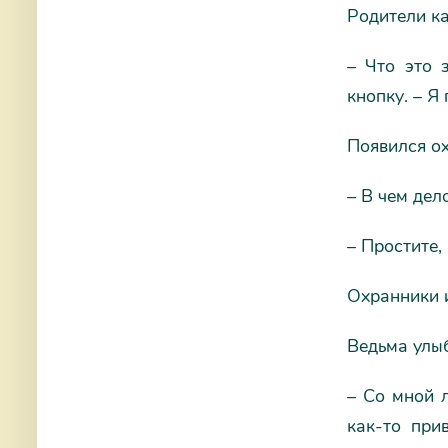
Родители ка
– Что это 
кнопку. – Я
Появился ох
– В чем дел
– Простите,
Охранники и
Ведьма улыб
– Со мной л
как-то при