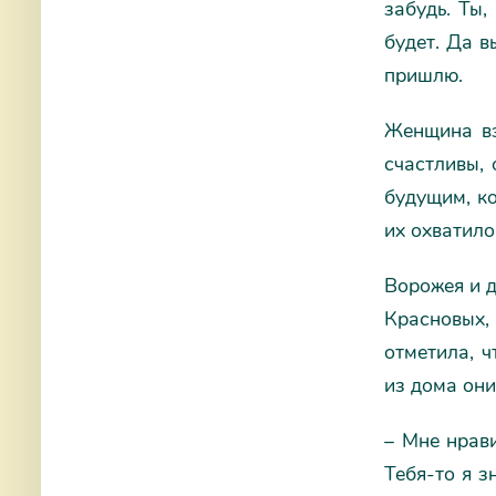
забудь. Ты,
будет. Да в
пришлю.
Женщина вз
счастливы, 
будущим, ко
их охватило
Ворожея и д
Красновых,
отметила, ч
из дома они
– Мне нрави
Тебя-то я з