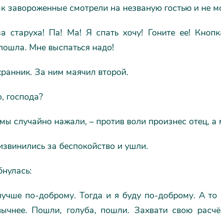
к завороженные смотрели на незваную гостью и не м
за старуха! Па! Ма! Я спать хочу! Гоните ее! Кно
 пошла. Мне выспаться надо!
ранник. За ним маячил второй.
о, господа?
 мы случайно нажали, – против воли произнес отец, а 
звинились за беспокойство и ушли.
нулась:
учше по-доброму. Тогда и я буду по-доброму. А то 
вычнее. Пошли, голуба, пошли. Захвати свою расч