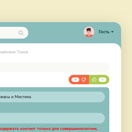
Гость
ихайлович Ломов
0
0
жасы и Мистика
содержать контент только для совершеннолетних.