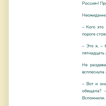
Россия»! Пр
Неожиданно 
– Кого это
пороге сто
– Это я, –
пятнадцать 
Не раздева
всплеснула 
– Вот и он
обещала? 
Вспомнили. 