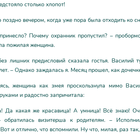
едстояло столько хлопот!
поздно вечером, когда уже пора была отходить ко сн
 принесло? Почему охранник пропустил? – проборм
яла пожилая женщина.
 без лишних предисловий сказала гостья. Василий т
лет. – Однако заждалась я. Месяц прошел, как дочеч
ясь, женщина как змея проскользнула мимо Васил
руками и радостно запричитала:
а! Да какая же красавица! А умница! Всё знаю! Оче
– обратилась визитерша к родителям. – Исполн
Вот и отлично, что вспомнили. Ну что, милая, раз так