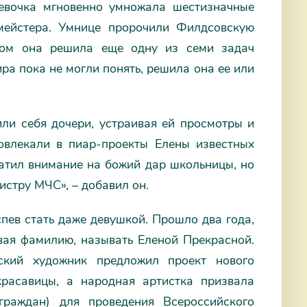
Девочка мгновенно умножала шестизначные
мейстера. Умнице пророчили Филдсовскую
ном она решила еще одну из семи задач
ра пока не могли понять, решила она ее или
ли себя дочери, устраивая ей просмотры и
овлекали в пиар-проекты Елены известных
ратил внимание на божий дар школьницы, но
истру МЧС», – добавил он.
спев стать даже девушкой. Прошло два года,
вая фамилию, называть Еленой Прекрасной.
ский художник предложил проект нового
расавицы, а народная артистка призвала
граждан) для проведения Всероссийского