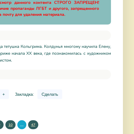
осмотр данного контента СТРОГО ЗАПРЕЩЕН!
личие пропаганды ЛГБТ и другого, запрещенного
а почту для удаления материала.
 тетушка Кольгрима. Колдунья многому научила Елену,
Париже начала XX века, где познакомилась с художником
истом.
+
Закладка:
Сделать
...
9
10
47