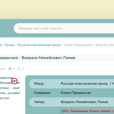
и
»
Проза
»
Русская классическая проза
» Елена Прекрасная - Виорэль М
екрасная - Виорэль Михайлович Ломов
6:01
0
0
Жанр:
Русская классическая проза
/
У
Название:
Елена Прекрасная
Автор:
Виорэль Михайлович Ломов
(18+) Внимание! Книга может 