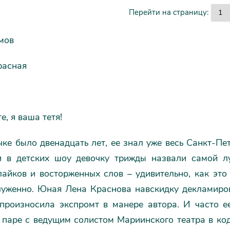
Перейти на страницу:
мов
расная
е, я ваша тетя!
ке было двенадцать лет, ее знал уже весь Санкт-Пе
и в детских шоу девочку трижды назвали самой лу
айков и восторженных слов – удивительно, как это 
луженно. Юная Лена Краснова навскидку декламиров
 произносила экспромт в манере автора. И часто 
В паре с ведущим солистом Мариинского театра в ко