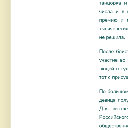
танцорка и
числа и в 
премию и 
тысячелетия
не решила.
После блис
участие во
людей госу
тот с прису
По большому
девица пол
Для высше
Российског
общественн