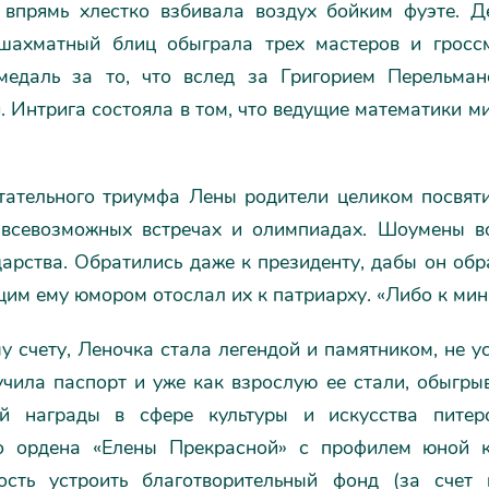
 впрямь хлестко взбивала воздух бойким фуэте. 
шахматный блиц обыграла трех мастеров и гросс
медаль за то, что вслед за Григорием Перельма
. Интрига состояла в том, что ведущие математики ми
тательного триумфа Лены родители целиком посвяти
 всевозможных встречах и олимпиадах. Шоумены в
дарства. Обратились даже к президенту, дабы он об
щим ему юмором отослал их к патриарху. «Либо к мин
 счету, Леночка стала легендой и памятником, не у
учила паспорт и уже как взрослую ее стали, обыгры
й награды в сфере культуры и искусства питер
о ордена «Елены Прекрасной» с профилем юной к
ость устроить благотворительный фонд (за счет 