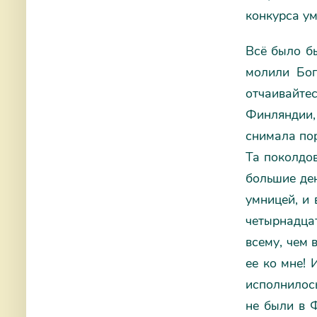
конкурса ум
Всё было б
молили Бог
отчаивайтес
Финляндии,
снимала пор
Та поколдов
большие ден
умницей, и 
четырнадцат
всему, чем 
ее ко мне! 
исполнилос
не были в 