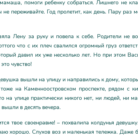
 мамаша, помоги ребенку собраться. Лишнего не клад
ы не переживайте. Год пролетит, как день. Пару раз 
яла Лену за руку и повела к себе. Родители не воз
оттого что с их плеч свалился огромный груз ответс
торый давил их уже несколько лет. Но при этом Вас
 это чувство!
евушка вышли на улицу и направились к дому, который
 тоже на Каменноостровском проспекте, рядом с к
то на улице практически никого нет, ни людей, ни м
 вышли в десять вечера.
тся твое своенравие! – похвалила колдунья девушку.
наю хорошо. Слухов воз и маленькая тележка. Даже 