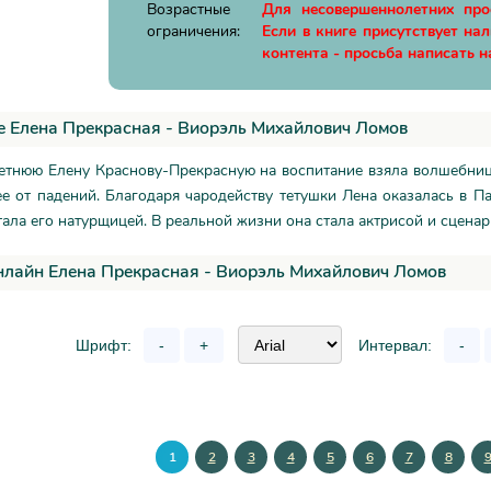
Возрастные
Для несовершеннолетних пр
ограничения:
Если в книге присутствует на
контента - просьба написать н
 Елена Прекрасная - Виорэль Михайлович Ломов
етнюю Елену Краснову-Прекрасную на воспитание взяла волшебница
ее от падений. Благодаря чародейству тетушки Лена оказалась в 
ала его натурщицей. В реальной жизни она стала актрисой и сценар
нлайн Елена Прекрасная - Виорэль Михайлович Ломов
Шрифт:
-
+
Интервал:
-
1
2
3
4
5
6
7
8