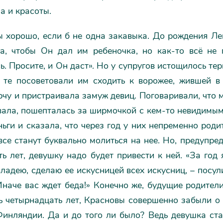
а и красоты.
ы хорошо, если б не одна закавыка. До рождения Ле
а, чтобы Он дал им ребеночка, но как-то всё не 
ь. Просите, и Он даст». Но у супругов истощилось тер
 те посоветовали им сходить к ворожее, жившей в 
чу и пристраивала замуж девиц. Поговаривали, что 
ала, пошепталась за ширмочкой с кем-то невидимым,
ьги и сказала, что через год у них непременно роди
все станут буквально молиться на нее. Но, предупре
ь лет, девушку надо будет привести к ней. «За год
владею, сделаю ее искусницей всех искусниц, – посул
Иначе вас ждет беда!» Конечно же, будущие родител
ь четырнадцать лет, Красновы совершенно забыли о 
Финляндии. Да и до того ли было? Ведь девушка ста