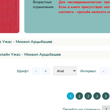
Возрастные
Для несовершеннолетних пр
ограничения:
Если в книге присутствует на
контента - просьба написать н
е Ужас - Михаил Арцыбашев
онлайн Ужас - Михаил Арцыбашев
Шрифт:
-
+
Интервал:
-
1
2
3
4
5
Перейти на страницу: