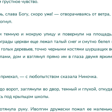
и грустное чувство.
ь, слава Богу, скоро уже! — отворачиваясь от ветра,
огнул.
 темную и мокрую улицу и повернули на площадь.
ограды церкви еще лежал талый снег и смутно белел 
и голых деревьев, точно черными костями шуршащих 
глами, дом и взглянул прямо им в глаза двумя ярки
 приехал, — с любопытством сказала Ниночка.
о ворот, заглянули во двор, темный и глухой, отку
сь под крыльцом школы.
отянула руку. Иволгин дружески пожал ее маленьк