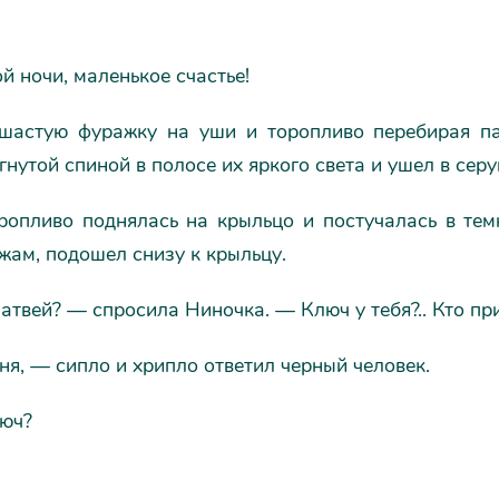
 ночи, маленькое счастье!
шастую фуражку на уши и торопливо перебирая пал
гнутой спиной в полосе их яркого света и ушел в сер
ропливо поднялась на крыльцо и постучалась в темн
жам, подошел снизу к крыльцу.
атвей? — спросила Ниночка. — Ключ у тебя?.. Кто при
я, — сипло и хрипло ответил черный человек.
люч?