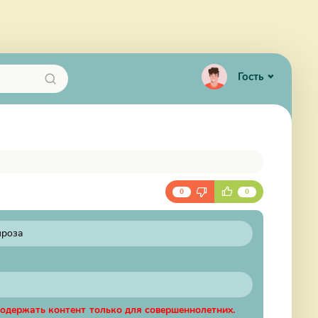
Гость
0
0
проза
содержать контент только для совершеннолетних.