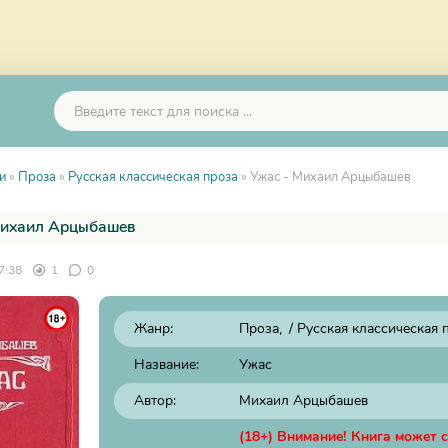
и
»
Проза
»
Русская классическая проза
» Ужас - Михаил Арцыбашев
Михаил Арцыбашев
7:38
1
0
Жанр:
Проза
/
Русская классическая 
Название:
Ужас
Автор:
Михаил Арцыбашев
(18+) Внимание! Книга может 