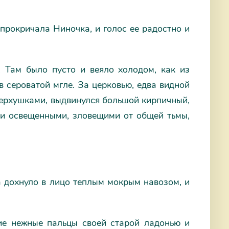
 прокричала Ниночка, и голос ее радостно и
 Там было пусто и веяло холодом, как из
в сероватой мгле. За церковью, едва видной
верхушками, выдвинулся большой кирпичный,
ми освещенными, зловещими от общей тьмы,
да дохнуло в лицо теплым мокрым навозом, и
ие нежные пальцы своей старой ладонью и