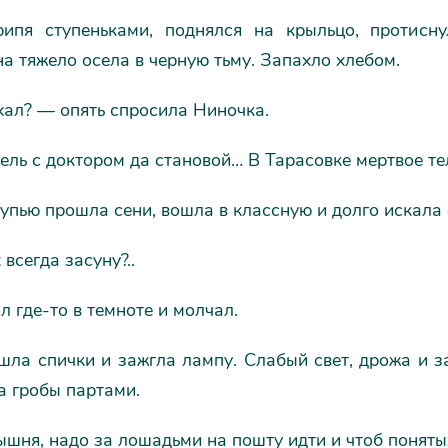
рипя ступеньками, поднялся на крыльцо, протисн
на тяжело осела в черную тьму. Запахло хлебом.
хал? — опять спросила Ниночка.
ль с доктором да становой… В Тарасовке мертвое т
пью прошла сени, вошла в классную и долго искала 
 всегда засуну?..
л где-то в темноте и молчал.
шла спички и зажгла лампу. Слабый свет, дрожа и з
а гробы партами.
шня, надо за лошадьми на пошту идти и чтоб поняты