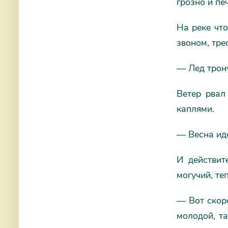
грозно и пе
На реке чт
звоном, тре
— Лед трону
Ветер рвал
каплями.
— Весна иде
И действите
могучий, те
— Вот скоро
молодой, та