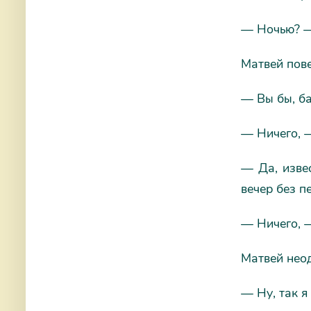
— Ночью? — 
Матвей пове
— Вы бы, ба
— Ничего, —
— Да, извес
вечер без п
— Ничего, —
Матвей нео
— Ну, так я