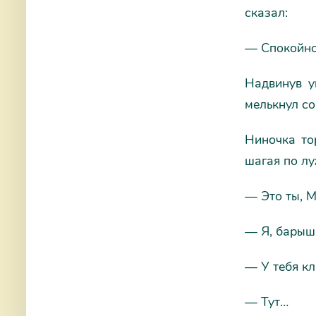
сказал:
— Спокойной
Надвинув у
мелькнул со
Ниночка то
шагая по лу
— Это ты, М
— Я, барышн
— У тебя к
— Тут…