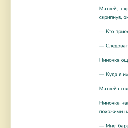
Матвей, ск
скрипнув, о
— Кто прие
— Следовате
Ниночка ощу
— Куда я их
Матвей стоя
Ниночка на
похожими н
— Мне, бары