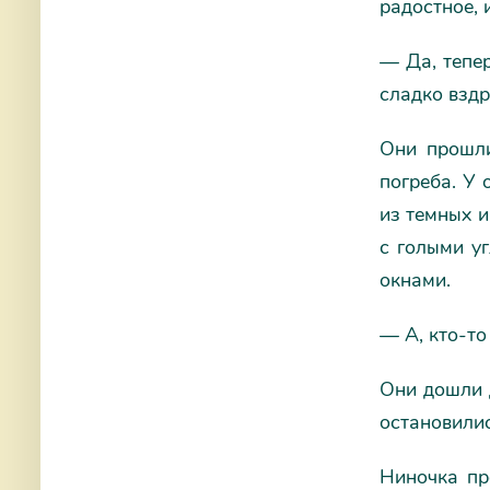
радостное, 
— Да, тепер
сладко вздр
Они прошли
погреба. У 
из темных 
с голыми у
окнами.
— А, кто-то
Они дошли д
остановили
Ниночка пр