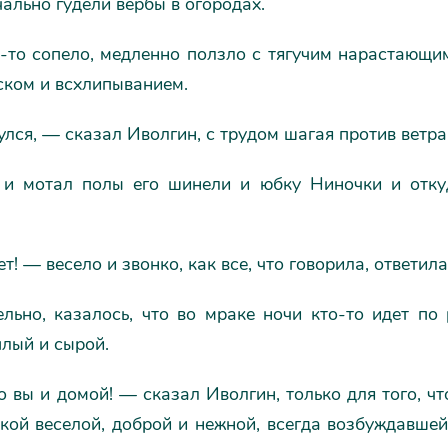
чально гудели вербы в огородах.
о-то сопело, медленно ползло с тягучим нарастающи
ском и всхлипыванием.
лся, — сказал Иволгин, с трудом шагая против ветра
 и мотал полы его шинели и юбку Ниночки и отку
т! — весело и звонко, как все, что говорила, ответил
льно, казалось, что во мраке ночи кто-то идет по 
плый и сырой.
 вы и домой! — сказал Иволгин, только для того, ч
кой веселой, доброй и нежной, всегда возбуждавшей