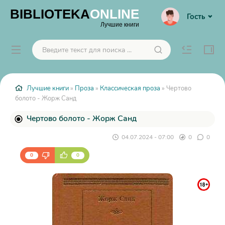
BIBLIOTEKA
ONLINE
Гость
Лучшие книги
Лучшие книги
»
Проза
»
Классическая проза
» Чертово
болото - Жорж Санд
Чертово болото - Жорж Санд
04.07.2024 - 07:00
0
0
0
0