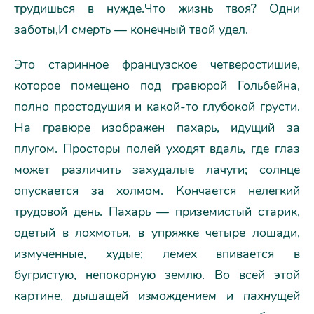
трудишься в нужде.Что жизнь твоя? Одни
заботы,И
смерть
— конечный твой удел.
Это старинное французское четверостишие,
которое помещено под гравюрой Гольбейна,
полно простодушия и какой-то глубокой грусти.
На гравюре изображен пахарь, идущий за
плугом. Просторы полей уходят вдаль, где глаз
может различить захудалые лачуги; солнце
опускается за холмом. Кончается нелегкий
трудовой день. Пахарь — приземистый старик,
одетый в лохмотья, в упряжке четыре лошади,
измученные, худые; лемех впивается в
бугристую, непокорную землю. Во всей этой
картине,
дышащей измождением и пахнущей