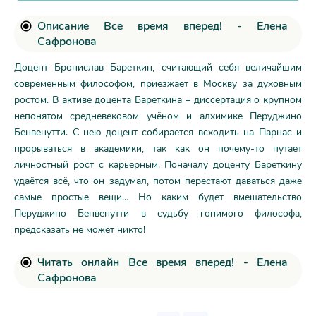
Описание Все время вперед! - Елена
Сафронова
Доцент Бронислав Бареткин, считающий себя величайшим
современным философом, приезжает в Москву за духовным
ростом. В активе доцента Бареткина – диссертация о крупном
непонятом средневековом учёном и алхимике Перуджино
Бенвенутти. С нею доцент собирается всходить на Парнас и
прорываться в академики, так как он почему-то путает
личностный рост с карьерным. Поначалу доценту Бареткину
удаётся всё, что он задумал, потом перестают даваться даже
самые простые вещи… Но каким будет вмешательство
Перуджино Бенвенутти в судьбу гонимого философа,
предсказать не может никто!
Читать онлайн Все время вперед! - Елена
Сафронова