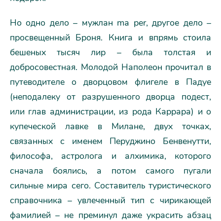
Но одно дело – мужлан ma per, другое дело –
просвещенный Броня. Книга и впрямь стоила
бешеных тысяч лир – была толстая и
добросовестная. Молодой Наполеон прочитал в
путеводителе о дворцовом флигеле в Падуе
(неподалеку от разрушенного дворца подест,
или глав администрации, из рода Каррара) и о
купеческой лавке в Милане, двух точках,
связанных с именем Перуджино Бенвенутти,
философа, астролога и алхимика, которого
сначала боялись, а потом самого пугали
сильные мира сего. Составитель туристического
справочника – увлеченный тип с чирикающей
фамилией – не преминул даже украсить абзац