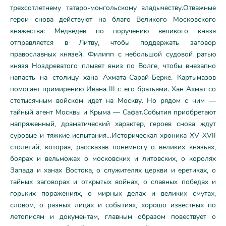
трехсотлетнему татаро-монгольскому владычеству.Отважные
герои снова действуют на благо Великого Московского
княжества: Медведев по поручению великого князя
отправляется в Литву, чтобы поддержать заговор
православных князей. Филипп с небольшой судовой ратью
князя Ноздреватого плывет вниз по Волге, чтобы внезапно
напасть на столицу хана Ахмата-Сарай-Берке. Картымазов
помогает примирению Ивана III с его братьями. Хан Ахмат со
стотысячным войском идет на Москву. Но рядом с ним —
тайный агент Москвы и Крыма — Сафат.События приобретают
напряженный, драматический характер, героев снова ждут
суровые и тяжкие испытания…Историческая хроника XV–XVII
столетий, которая, рассказав понемногу о великих князьях,
боярах и вельможах о московских и литовских, о королях
Запада и ханах Востока, о служителях церкви и еретиках, о
тайных заговорах и открытых войнах, о славных победах и
горьких поражениях, о мирных делах и великих смутах,
словом, о разных лицах и событиях, хорошо известных по
летописям и документам, главным образом повествует о