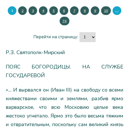
...
1
2
3
4
5
6
7
8
9
10
74
Перейти на страницу:
Р.З. Святополк-Мирский
ПОЯС БОГОРОДИЦЫ. НА СЛУЖБЕ
ГОСУДАРЕВОЙ
«… И вырвался он (Иван III) на свободу со всеми
княжествами своими и землями, разбив ярмо
варварское, что всю Московию целые века
жестоко угнетало. Ярмо это было весьма тяжким
и отвратительным, поскольку сам великий князь