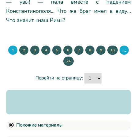
— увы! — пала вместе с падением
Константинополя… Что же брат имел в виду…
Что значит «наш Рим»?
...
1
2
3
4
5
6
7
8
9
10
74
Перейти на страницу:
Похожие материалы