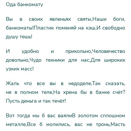
Ода банкомату
Вы в своих явленьях святы,Наши боги,
банкоматы!Пластик поменяй на кэш,И свободно
душу тешь!
И удобно и прикольно,Человечество
довольно,Чудо техники для нас,Для широких
узких масс!
Жаль что все вы в недоделе,Так сказать,
не в полном теле,На хрена бы в банке счёт?
Пусть деньга и так течёт!
Вот тогда мы б вас ваялиВ золотом сплошном
металле,Все б молились, вас не тронь,Масть