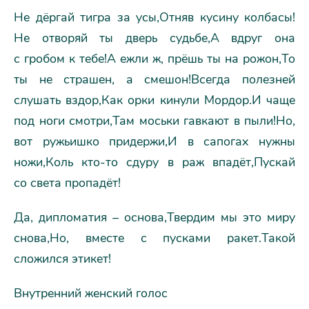
Не дёргай тигра за усы,Отняв кусину колбасы!
Не отворяй ты дверь судьбе,А вдруг она
с гробом к тебе!А ежли ж, прёшь ты на рожон,То
ты не страшен, а смешон!Всегда полезней
слушать вздор,Как орки кинули Мордор.И чаще
под ноги смотри,Там моськи гавкают в пыли!Но,
вот ружьишко придержи,И в сапогах нужны
ножи,Коль кто-то сдуру в раж впадёт,Пускай
со света пропадёт!
Да, дипломатия – основа,Твердим мы это миру
снова,Но, вместе с пусками ракет.Такой
сложился этикет!
Внутренний женский голос