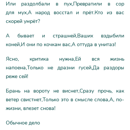
Или раздолбали в пух,Превратили в сор
для мух,А народ восстал и прёт.Кто из вас
скорей умрёт?
А бывает и страшней,Ваших вздыбили
коней,И они по кочкам вас,А оттуда в унитаз!
Ясно, критика нужна,Ей вся жизнь
напоена,Только не дразни гусей,Да раздоры
реже сей!
Брань на вороту не виснет,Сразу прочь, как
ветер свистнет,Только это в смысле слова,А, по-
жизни, влезет снова!
Обычное дело