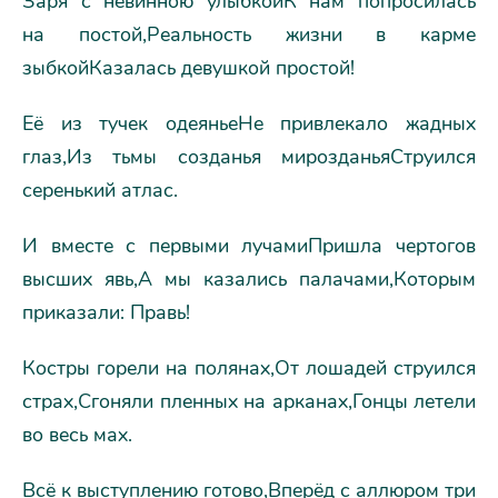
Заря с невинною улыбкойК нам попросилась
на постой,Реальность жизни в карме
зыбкойКазалась девушкой простой!
Её из тучек одеяньеНе привлекало жадных
глаз,Из тьмы созданья мирозданьяСтруился
серенький атлас.
И вместе с первыми лучамиПришла чертогов
высших явь,А мы казались палачами,Которым
приказали: Правь!
Костры горели на полянах,От лошадей струился
страх,Сгоняли пленных на арканах,Гонцы летели
во весь мах.
Всё к выступлению готово,Вперёд с аллюром три