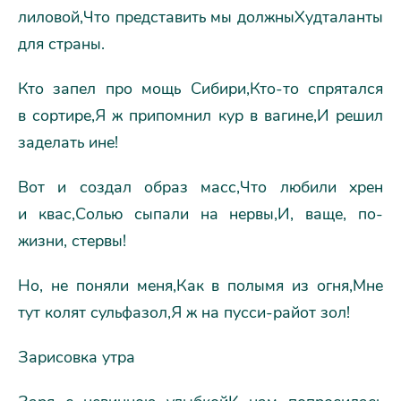
лиловой,Что представить мы должныХудталанты
для страны.
Кто запел про мощь Сибири,Кто-то спрятался
в сортире,Я ж припомнил кур в вагине,И решил
заделать ине!
Вот и создал образ масс,Что любили хрен
и квас,Солью сыпали на нервы,И, ваще, по-
жизни, стервы!
Но, не поняли меня,Как в полымя из огня,Мне
тут колят сульфазол,Я ж на пусси-райот зол!
Зарисовка утра