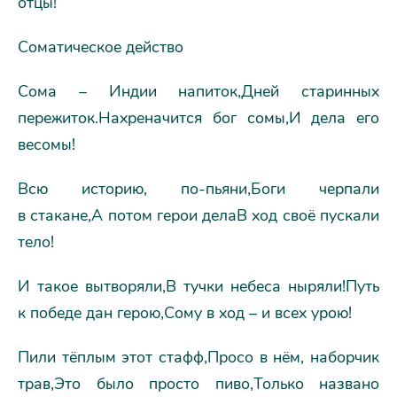
отцы!
Соматическое действо
Сома – Индии напиток,Дней старинных
пережиток.Нахреначится бог сомы,И дела его
весомы!
Всю историю, по-пьяни,Боги черпали
в стакане,А потом герои делаВ ход своё пускали
тело!
И такое вытворяли,В тучки небеса ныряли!Путь
к победе дан герою,Сому в ход – и всех урою!
Пили тёплым этот стафф,Просо в нём, наборчик
трав,Это было просто пиво,Только названо