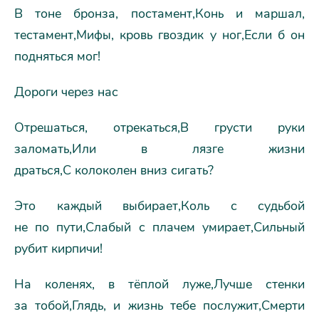
В тоне бронза, постамент,Конь и маршал,
тестамент,Мифы, кровь гвоздик у ног,Если б он
подняться мог!
Дороги через нас
Отрешаться, отрекаться,В грусти руки
заломать,Или в лязге жизни
драться,С колоколен вниз сигать?
Это каждый выбирает,Коль с судьбой
не по пути,Слабый с плачем умирает,Сильный
рубит кирпичи!
На коленях, в тёплой луже,Лучше стенки
за тобой,Глядь, и жизнь тебе послужит,Смерти