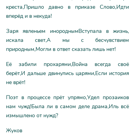
креста,Пришло давно в приказе Слово,Идти
вперёд и в некуда!
Заря явленьем инороднымВступала в жизнь,
искала свет,А мы с бесчувствием
природным,Могли в ответ сказать лишь нет!
Её забили прохарями,Война всегда своё
берёт,И дальше двинулись царями,Если история
не врёт!
Поэт в процессе прёт упрямо,Удел прозаиков
нам чужд!Была ли в самом деле драма,Иль всё
измышлено от нужд?
Жуков