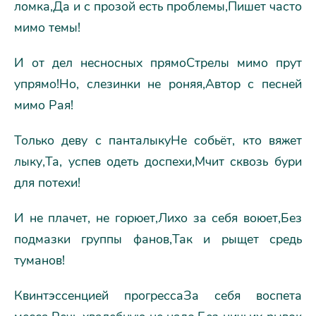
ломка,Да и с прозой есть проблемы,Пишет часто
мимо темы!
И от дел несносных прямоСтрелы мимо прут
упрямо!Но, слезинки не роняя,Автор с песней
мимо Рая!
Только деву с панталыкуНе собьёт, кто вяжет
лыку,Та, успев одеть доспехи,Мчит сквозь бури
для потехи!
И не плачет, не горюет,Лихо за себя воюет,Без
подмазки группы фанов,Так и рыщет средь
туманов!
Квинтэссенцией прогрессаЗа себя воспета