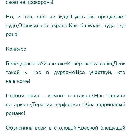
свою не проворонь!
Но, и так, оно не худо,Пусть же процветает
чудо,Огоньки его экрана,Как бальзам, туда где
рана!
Конкурс
Белендрясю «Ай-лю-лю»И верёвочку солю,День
такой у нас в дурдоме,Все участвуй, кто
не в коме!
Первый приз – компот в стакане,Нас тащили
на аркане,Терапии перформансКак задрипаный
романс!
Объяснили всем в столовой,Краской блещущей