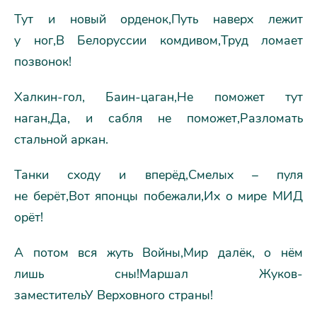
Тут и новый орденок,Путь наверх лежит
у ног,В Белоруссии комдивом,Труд ломает
позвонок!
Халкин-гол, Баин-цаган,Не поможет тут
наган,Да, и сабля не поможет,Разломать
стальной аркан.
Танки сходу и вперёд,Смелых – пуля
не берёт,Вот японцы побежали,Их о мире МИД
орёт!
А потом вся жуть Войны,Мир далёк, о нём
лишь сны!Маршал Жуков-
заместительУ Верховного страны!