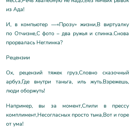
месса,Речь хвалебную не надо,Без ничьих рывок
из Ада!
И, в компьютер —«Прозу» жизни,В виртуалку
по Отчизне,С фото – два ружья и спинка.Снова
прорвалась Неглинка?
Рецензии
Ох, рецензий тяжек груз,Словно сказочный
арбуз,Где внутри таньга, иль жуть.Взрежешь,
люди оборжуть!
Например, вы за момент,Слили в прессу
комплимент,Несогласных просто тьма,Вот и горе
от ума!