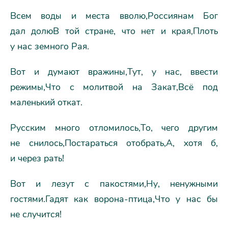
Всем воды и места вволю,Россиянам Бог
дал долюВ той стране, что нет и края,Плоть
у нас земного Рая.
Вот и думают вражины,Тут, у нас, ввести
режимы,Что с молитвой на Закат,Всё под
маленький откат.
Русским много отломилось,То, чего другим
не снилось,Постараться отобрать,А, хотя б,
и через рать!
Вот и лезут с пакостями,Ну, ненужными
гостями.Гадят как ворона-птица,Что у нас бы
не случится!