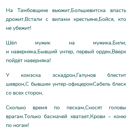
На Тамбовщине вьюжит,Большевитска власть
дрожит,Встали с вилами крестьяне,Бойся, кто
не убежит!
Шёл мужик на мужика,Били,
и наверняка,Бывший унтер, первый орден,Вверх
пойдёт наверняка!
У комэска эскадрон,Галунов блестит
шеврон,С бывшим унтер-офицеромСабель блеск
со всех сторон.
Сколько время по пескам,Сносят головы
врагам.Только басмачей хватает,Крови – коню
по ногам!