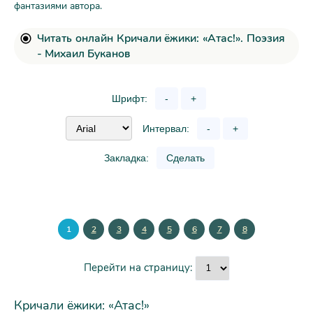
фантазиями автора.
Читать онлайн Кричали ёжики: «Атас!». Поэзия
- Михаил Буканов
Шрифт:
-
+
Интервал:
-
+
Закладка:
Сделать
1
2
3
4
5
6
7
8
Перейти на страницу:
Кричали ёжики: «Атас!»