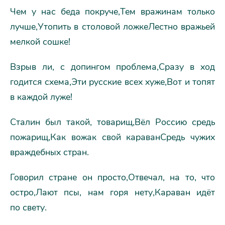
Чем у нас беда покруче,Тем вражинам только
лучше,Утопить в столовой ложкеЛестно вражьей
мелкой сошке!
Взрыв ли, с допингом проблема,Сразу в ход
годится схема,Эти русские всех хуже,Вот и топят
в каждой луже!
Сталин был такой, товарищ,Вёл Россию средь
пожарищ,Как вожак свой караванСредь чужих
враждебных стран.
Говорил стране он просто,Отвечал, на то, что
остро,Лают псы, нам горя нету,Караван идёт
по свету.