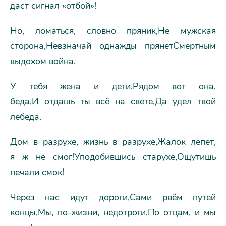
даст сигнал «отбой»!
Но, ломаться, словно пряник,Не мужская
сторона,Невзначай однажды прянетСмертным
выдохом война.
У тебя жена и дети,Рядом вот она,
беда,И отдашь ты всё на свете,Да удел твой
лебеда.
Дом в разрухе, жизнь в разрухе,Жалок лепет,
я ж не смог!Уподобившись старухе,Ощутишь
печали смок!
Через нас идут дороги,Сами рвём путей
концы,Мы, по-жизни, недотроги,По отцам, и мы