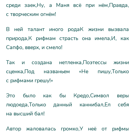
среди заек,Ну, а Маня всё при нём,Правда,
с творческим огнём!
В ней талант иного родаК жизни вызвала
природа,К рифмам страсть она имела,И, как
Сапфо, вверх, и смело!
Так и создана нетленка,Поэтессы жизни
сценка,Под названьем «Не пишу,Только
с рифмами грешу!»
Это было как бы Кредо,Символ веры
людоеда,Только данный каннибал,Ел себя
на высший бал!
Автор жаловалась громко,У неё от рифмы