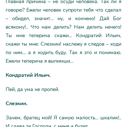
Главная причина – не осуди человека. Так ли я
говорю? Ежели человек супроти тебя что сделал
– обидел, значит… ну, и кончено! Дай Бог
всякому!.. Что нам делить? Нам делить нечего!
Ты мне теперича скажи… Кондратий Ильич,
скажи ты мне: Слезкин! наслежу я следов – ходи
по ним… а я ходить буду. Так я это и понимаю.
Ежели теперича я выпимши…
Кондратий Ильич.
Пей, да ума не пропей.
Слезкин.
Зачем, братец мой! Я самую малость… шкалик!..
И слава те Господи, с меня и будет.