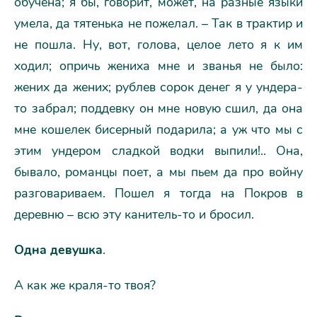
обучена; я бы, говорит, может, на разные языки
умела, да тятенька не пожелал. – Так в трактир и
не пошла. Ну, вот, голова, целое лето я к им
ходил; опричь жениха мне и званья не было:
жених да жених; рублев сорок денег я у ундера-
то забрал; поддевку он мне новую сшил, да она
мне кошелек бисерный подарила; а уж что мы с
этим ундером сладкой водки выпили!.. Она,
бывало, романцы поет, а мы пьем да про войну
разговариваем. Пошел я тогда на Покров в
деревню – всю эту канитель-то и бросил.
Одна девушка
.
А как же краля-то твоя?