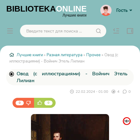
BIBLIOTEKA
ONLINE
Гость
Лучшие книги
Лучшие книги
»
Разная литература
»
Прочее
» Овод (с
иллюстрациями) - Войнич Этель Лилиан
Овод (с иллюстрациями) - Войнич Этель
Лилиан
22.02.2024 - 01:00
4
0
0
0