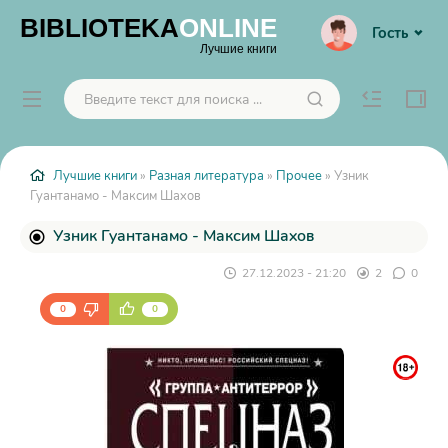
BIBLIOTEKA
ONLINE
Гость
Лучшие книги
Лучшие книги
»
Разная литература
»
Прочее
» Узник
Гуантанамо - Максим Шахов
Узник Гуантанамо - Максим Шахов
27.12.2023 - 21:20
2
0
0
0