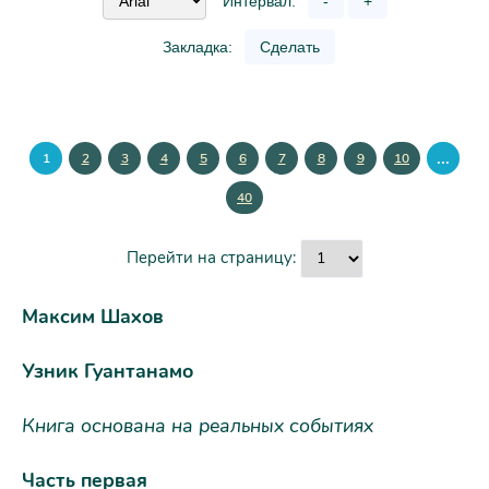
Интервал:
-
+
Закладка:
Сделать
...
1
2
3
4
5
6
7
8
9
10
40
Перейти на страницу:
Максим Шахов
Узник Гуантанамо
Книга основана на реальных событиях
Часть первая