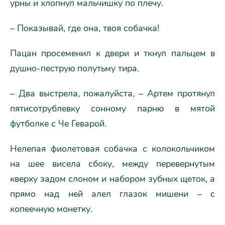
урны и хлопнул мальчишку по плечу.
– Показывай, где она, твоя собачка!
Пацан просеменил к двери и ткнул пальцем в
душно-пеструю полутьму тира.
– Два выстрела, пожалуйста, – Артем протянул
пятисотрублевку сонному парню в мятой
футболке с Че Геварой.
Нелепая фиолетовая собачка с колокольчиком
на шее висела сбоку, между перевернутым
кверху задом слоном и набором зубных щеток, а
прямо над ней алел глазок мишени – с
копеечную монетку.