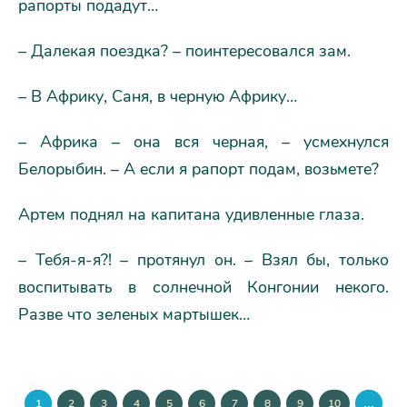
рапорты подадут…
– Далекая поездка? – поинтересовался зам.
– В Африку, Саня, в черную Африку…
– Африка – она вся черная, – усмехнулся
Белорыбин. – А если я рапорт подам, возьмете?
Артем поднял на капитана удивленные глаза.
– Тебя-я-я?! – протянул он. – Взял бы, только
воспитывать в солнечной Конгонии некого.
Разве что зеленых мартышек…
...
1
2
3
4
5
6
7
8
9
10