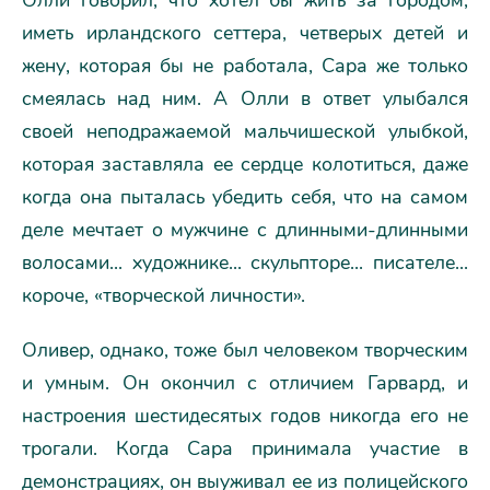
Олли говорил, что хотел бы жить за городом,
иметь ирландского сеттера, четверых детей и
жену, которая бы не работала, Сара же только
смеялась над ним. А Олли в ответ улыбался
своей неподражаемой мальчишеской улыбкой,
которая заставляла ее сердце колотиться, даже
когда она пыталась убедить себя, что на самом
деле мечтает о мужчине с длинными-длинными
волосами... художнике... скульпторе... писателе...
короче, «творческой личности».
Оливер, однако, тоже был человеком творческим
и умным. Он окончил с отличием Гарвард, и
настроения шестидесятых годов никогда его не
трогали. Когда Сара принимала участие в
демонстрациях, он выуживал ее из полицейского