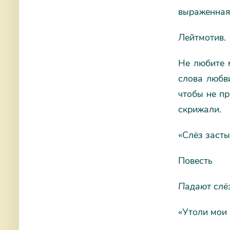
выраженная 
Лейтмотив.
Не любите м
слова любви
чтобы не п
скрижали.
«Слёз засты
Повесть
Падают слё
«Утоли мои