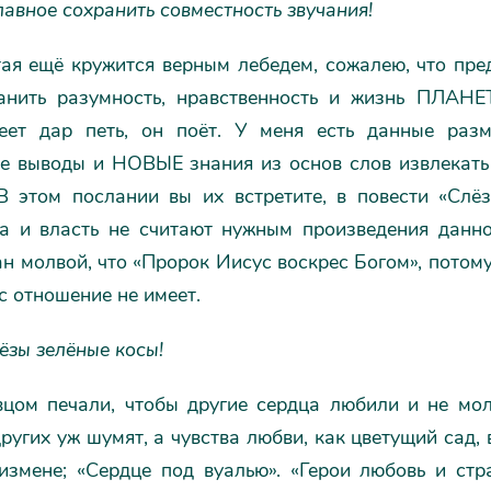
лавное сохранить совместность звучания!
тая ещё кружится верным лебедем, сожалею, что пре
анить разумность, нравственность и жизнь ПЛАНЕТ
еет дар петь, он поёт. У меня есть данные разм
е выводы и НОВЫЕ знания из основ слов извлекать
 В этом послании вы их встретите, в повести «Слё
ва и власть не считают нужным произведения данног
н молвой, что «Пророк Иисус воскрес Богом», потом
 отношение не имеет.
ёзы зелёные косы!
вцом печали, чтобы другие сердца любили и не молч
ругих уж шумят, а чувства любви, как цветущий сад, в
измене; «Сердце под вуалью». «Герои любовь и ст