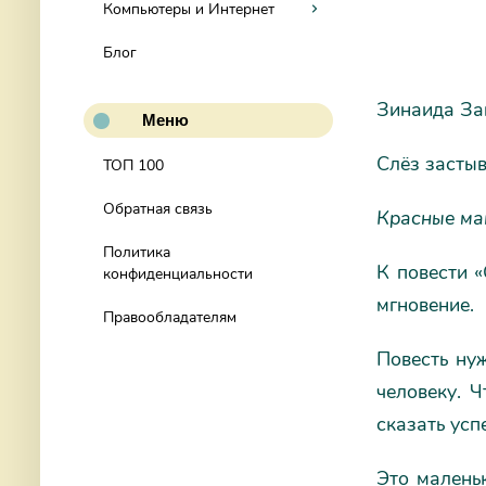
Компьютеры и Интернет
Блог
Зинаида За
Меню
Слёз засты
ТОП 100
Обратная связь
Красные мак
Политика
К повести 
конфиденциальности
мгновение.
Правообладателям
Повесть ну
человеку. 
сказать усп
Это маленьк