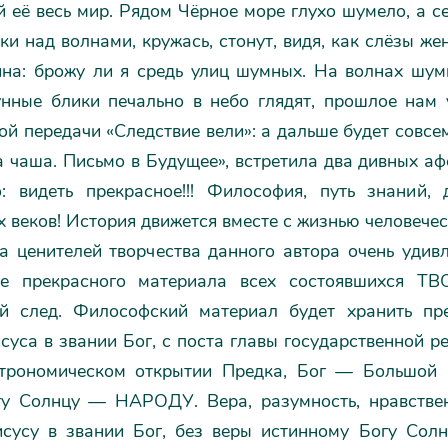
 её весь мир. Рядом Чёрное море глухо шумело, а с
ки над волнами, кружась, стонут, видя, как слёзы же
ина: брожу ли я средь улиц шумных. На волнах шум
унные блики печально в небо глядят, прошлое нам 
й передачи «Следствие вели»: а дальше будет совсе
а чаша. Письмо в Будущее», встретила два дивных а
о: видеть прекрасное!!! Философия, путь знаний
 веков! История движется вместе с жизнью человече
а ценителей творчества данного автора очень удивл
ие прекрасного материала всех состоявшихся ТВ
й след. Философский материал будет хранить пре
уса в звании Бог, с поста главы государственной ре
трономическом открытии Предка, Бог — Большой О
 Солнцу — НАРОДУ. Вера, разумность, нравственн
сусу в звании Бог, без веры истинному Богу Солн