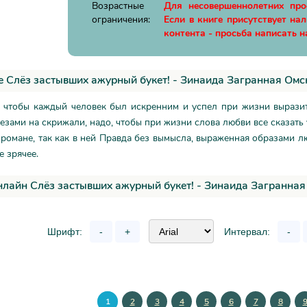
Возрастные
Для несовершеннолетних пр
ограничения:
Если в книге присутствует на
контента - просьба написать н
 Слёз застывших ажурный букет! - Зинаида Загранная Омс
, чтобы каждый человек был искренним и успел при жизни выразит
езами на скрижали, надо, чтобы при жизни слова любви все сказать 
романе, так как в ней Правда без вымысла, выраженная образами лю
 зрячее.
нлайн Слёз застывших ажурный букет! - Зинаида Загранна
Шрифт:
-
+
Интервал:
-
1
2
3
4
5
6
7
8