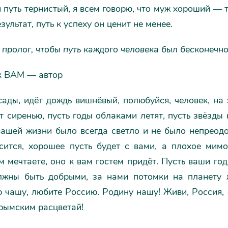
 путь тернистый, я всем говорю, что муж хороший — 
зультат, путь к успеху он ценит не менее.
 пролог, чтобы путь каждого человека был бесконечн
к ВАМ — автор
ады, идёт дождь вишнёвый, полюбуйся, человек, на 
т сиренью, пусть годы облаками летят, пусть звёзды
 вашей жизни было всегда светло и не было непреод
сится, хорошее пусть будет с вами, а плохое мим
ём мечтаете, оно к вам гостем придёт. Пусть ваши го
лжны быть добрыми, за нами потомки на планету 
 чашу, любите Россию. Родину нашу! Живи, Россия, 
рымским расцветай!