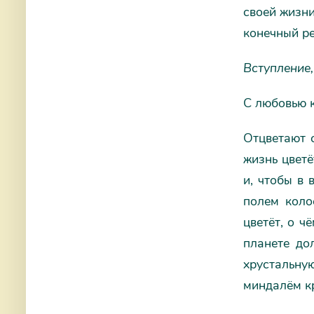
своей жизни
конечный ре
Вступление,
С любовью 
Отцветают с
жизнь цветё
и, чтобы в
полем коло
цветёт, о ч
планете до
хрустальную
миндалём к