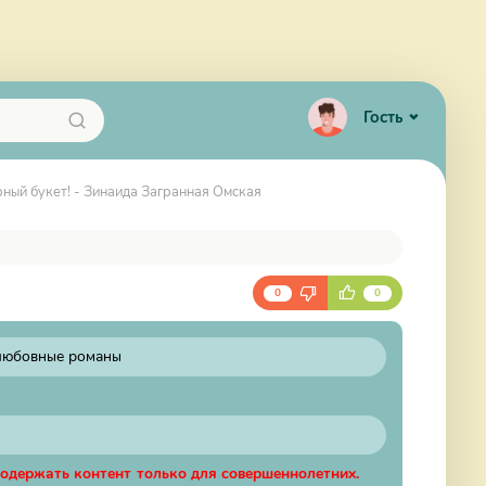
Гость
ный букет! - Зинаида Загранная Омская
0
0
любовные романы
содержать контент только для совершеннолетних.