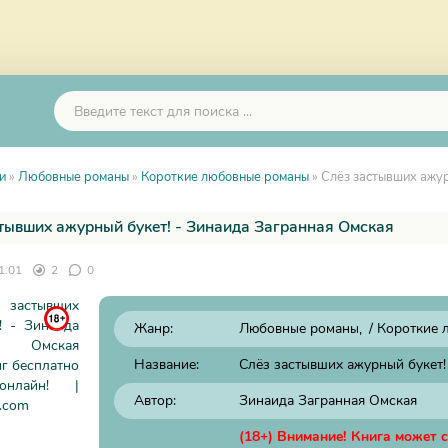
и
»
Любовные романы
»
Короткие любовные романы
» Слёз застывших ажур
тывших ажурный букет! - Зинаида Загранная Омская
1:01
2
0
Жанр:
Любовные романы
/
Короткие 
Название:
Слёз застывших ажурный букет!
Автор:
Зинаида Загранная Омская
(18+) Внимание! Книга может 