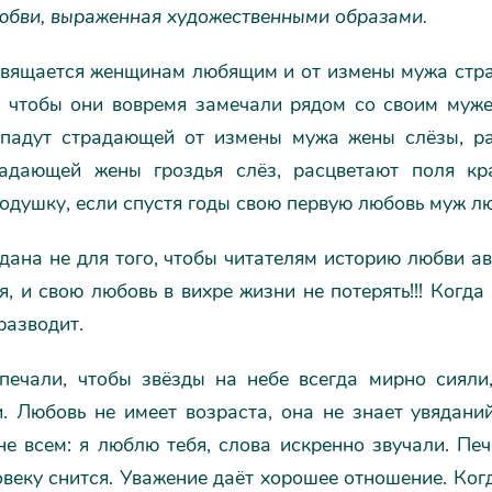
любви, выраженная художественными образами.
свящается женщинам любящим и от измены мужа ст
 чтобы они вовремя замечали рядом со своим муже
упадут страдающей от измены мужа жены слёзы, ра
адающей жены гроздья слёз, расцветают поля кр
одушку, если спустя годы свою первую любовь муж л
дана не для того, чтобы читателям историю любви авт
я, и свою любовь в вихре жизни не потерять!!! Когда
разводит.
печали, чтобы звёзды на небе всегда мирно сияли
и. Любовь не имеет возраста, она не знает увядани
не всем: я люблю тебя, слова искренно звучали. Пе
веку снится. Уважение даёт хорошее отношение. Ког