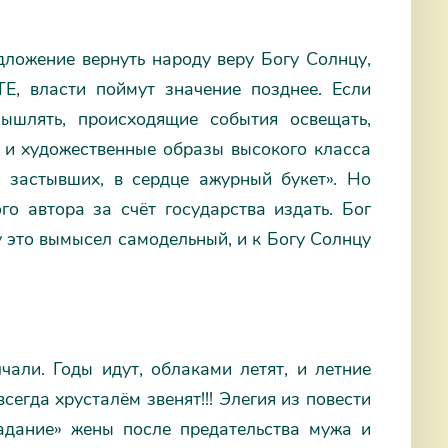
дложение вернуть народу веру Богу Солнцу,
Е, власти поймут значение позднее. Если
ышлять, происходящие события освещать,
 и художественные образы высокого класса
з застывших, в сердце ажурный букет». Но
о автора за счёт государства издать. Бог
у это вымысел самодельный, и к Богу Солнцу
али. Годы идут, облаками летят, и летние
сегда хрусталём звенят!!! Элегия из повести
радание» жены после предательства мужа и