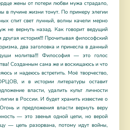
ердце жены от потери любви мужа страдало,
ны в пучине жизни тонут. По примеру элегии
ных спит свет лунный, волны качели мерно
уж не вернуть назад. Как говорит ведущий
м другая история!!! Прочитывая философский
форизма, два заголовка и принесла в данный
, души молитва!!! Философия — это голос
ства! Созданным сама же и восхищаюсь и что
яюсь и надеюсь встретить. Моё творчество,
ОРЦОВ, и в истории литературы оставит
дложение власти, удалить культ личности
лигии в России. И будет хранить известие о
гонь и предложения власти вернуть веру
ость — это звенья одной цепи, но верой
цу — цепь разорвана, потому идут войны,