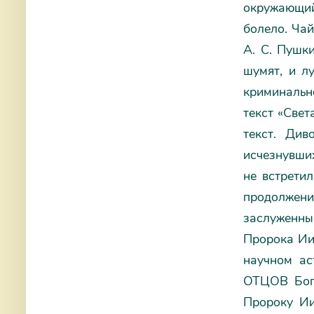
окружающий
болело. Чай
А. С. Пушк
шумят, и л
криминально
текст «Свет
текст. Див
исчезнувших
не встретил
продолжен
заслуженны
Пророка Иис
научном ас
ОТЦОВ Богу
Пророку Ии