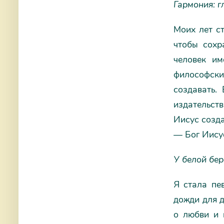
Гармония: г
Моих лет с
чтобы сохр
человек им
философски
создавать.
издательст
Иисус созда
— Бог Иисус
У белой бер
Я стала пе
дожди для д
о любви и 