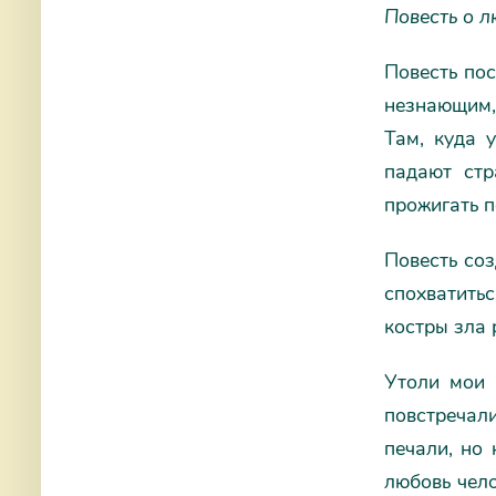
Повесть о 
Повесть по
незнающим,
Там, куда 
падают стр
прожигать п
Повесть соз
спохватитьс
костры зла 
Утоли мои 
повстречал
печали, но 
любовь чело