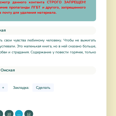
осмотр данного контента СТРОГО ЗАПРЕЩЕН!
личие пропаганды ЛГБТ и другого, запрещенного
а почту для удаления материала.
кая
ь свои чувства любимому человеку. Чтобы не выжигать
успевали. Это маленькая книга, но в ней сказано больше,
бви и страдания. Содержание у повести горячее, только
я Омская
+
Закладка:
Сделать
...
9
10
12