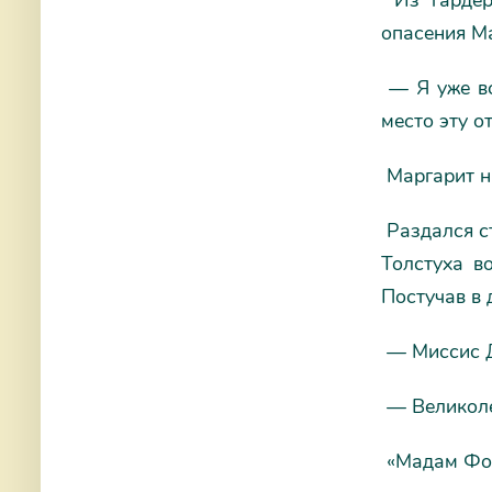
Из гардеро
опасения М
— Я уже вст
место эту о
Маргарит на
Раздался ст
Толстуха в
Постучав в 
— Миссис Д
— Великолеп
«Мадам Фост