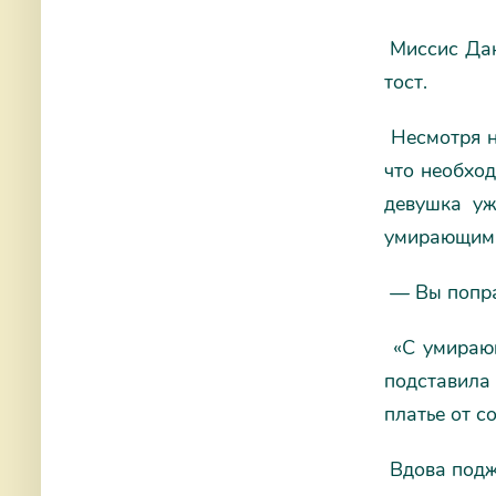
Миссис Данб
тост.
Несмотря н
что необход
девушка уж
умирающими.
— Вы поправ
«С умирающ
подставила
платье от с
Вдова подж