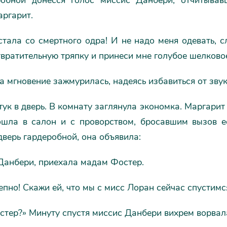
бной донесся голос миссис Данбери, отчитывав
аргарит.
ала со смертного одра! И не надо меня одевать, сл
твратительную тряпку и принеси мне голубое шелково
 мгновение зажмурилась, надеясь избавиться от звука
ук в дверь. В комнату заглянула экономка. Маргарит 
ошла в салон и с проворством, бросавшим вызов е
дверь гардеробной, она объявила:
анбери, приехала мадам Фостер.
но! Скажи ей, что мы с мисс Лоран сейчас спустимс
ер?» Минуту спустя миссис Данбери вихрем ворвалас