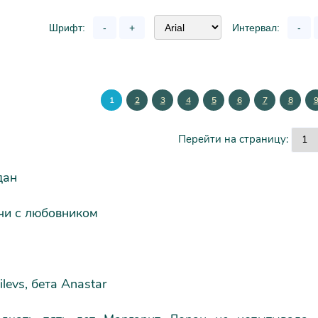
Шрифт:
-
+
Интервал:
-
1
2
3
4
5
6
7
8
Перейти на страницу:
дан
чи с любовником
levs, бета Anastar