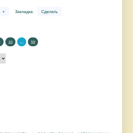
+
Закладка:
Сделать
...
9
10
59