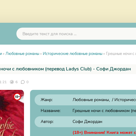
и
»
Любовные романы
»
Исторические любовные романы
» Грешные ночи с
ночи с любовником (перевод Ladys Club) - Софи Джордан
1:21
6
0
Жанр:
Любовные романы
/
Историчес
Название:
Грешные ночи с любовником (пе
Автор:
Софи Джордан
(18+) Внимание! Книга может 