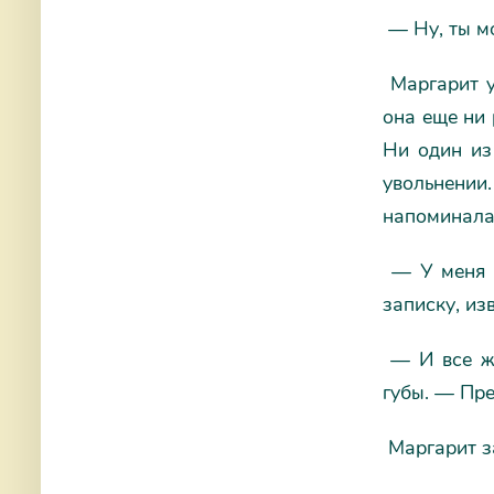
— Ну, ты мо
Маргарит у
она еще ни
Ни один из
увольнении.
напоминала 
— У меня е
записку, из
— И все же
губы. — Пре
Маргарит з