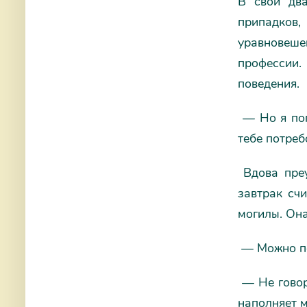
В свои два
припадков,
уравновеше
профессии.
поведения.
— Но я поп
тебе потреб
Вдова преу
завтрак сч
могилы. Он
— Можно по
— Не говор
наполняет 