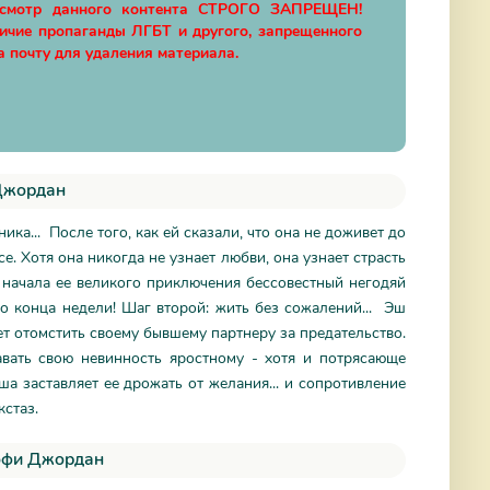
осмотр данного контента СТРОГО ЗАПРЕЩЕН!
личие пропаганды ЛГБТ и другого, запрещенного
а почту для удаления материала.
 Джордан
ика... После того, как ей сказали, что она не доживет до
е. Хотя она никогда не узнает любви, она узнает страсть
 начала ее великого приключения бессовестный негодяй
до конца недели! Шаг второй: жить без сожалений... Эш
т отомстить своему бывшему партнеру за предательство.
давать свою невинность яростному - хотя и потрясающе
а заставляет ее дрожать от желания... и сопротивление
кстаз.
Софи Джордан