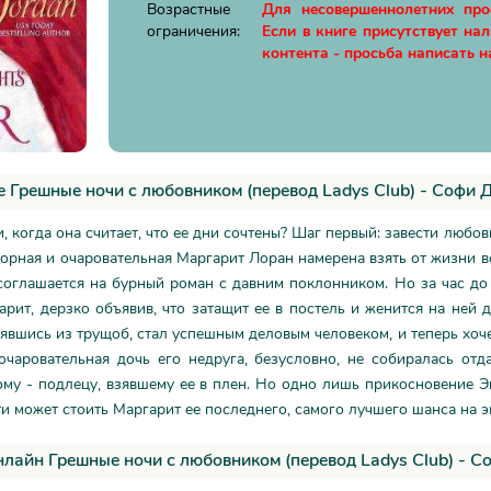
Возрастные
Для несовершеннолетних пр
ограничения:
Если в книге присутствует на
контента - просьба написать н
 Грешные ночи с любовником (перевод Ladys Club) - Софи
, когда она считает, что ее дни сочтены? Шаг первый: завести любовн
порная и очаровательная Маргарит Лоран намерена взять от жизни вс
соглашается на бурный роман с давним поклонником. Но за час до
рит, дерзко объявив, что затащит ее в постель и женится на ней 
явшись из трущоб, стал успешным деловым человеком, и теперь хоче
 очаровательная дочь его недруга, безусловно, не собиралась от
му - подлецу, взявшему ее в плен. Но одно лишь прикосновение Эш
ти может стоить Маргарит ее последнего, самого лучшего шанса на э
нлайн Грешные ночи с любовником (перевод Ladys Club) - 