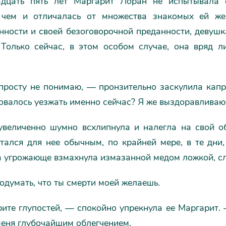
дцать пять лет Маргарит Лоран не испытывала 
 чем и отличалась от множества знакомых ей же
нности и своей безоговорочной преданности, девушк
 Только сейчас, в этом особом случае, она вряд 
росту не понимаю, — пронзительно заскулила кап
овалось уезжать именно сейчас? Я же выздоравливаю! 
величенно шумно всхлипнула и налегла на свой о
итался для нее обычным, по крайней мере, в те дни
а угрожающе взмахнула измазанной медом ложкой, с
думать, что ты смерти моей желаешь.
ите глупостей, — спокойно упрекнула ее Маргарит. 
меня глубочайшим облегчением.