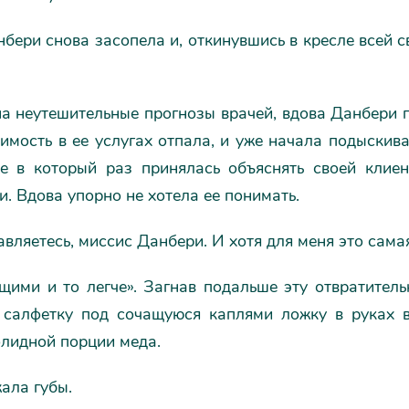
ери снова засопела и, откинувшись в кресле всей с
а неутешительные прогнозы врачей, вдова Данбери п
имость в ее услугах отпала, и уже начала подыскива
е в который раз принялась объяснять своей клие
 Вдова упорно не хотела ее понимать.
ляетесь, миссис Данбери. И хотя для меня это самая
ими и то легче». Загнав подальше эту отвратител
 салфетку под сочащуюся каплями ложку в руках 
олидной порции меда.
ала губы.