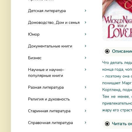
Детская литература
Домоводство, Дом и семья
Юмор
Документальные книги
Описание
Бизнес
Что делать леди
конца года, чо
Научные и научно-
популярные книги
- поэтому она 
похищает Марга
Разная литература
Кортленд, подн
Тем не менее,
Религия и духовность
привлекательно
жару его страс
Старинная литература
Справочная литература
Читать о