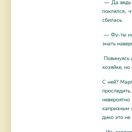
— Да ведь 
поклялся, 
сбилась.
— Фу-ты ну-
знать навер
Повинуясь щ
хозяйке, но
С ней? Марг
проследить
невероятно
капризным с
дико это не