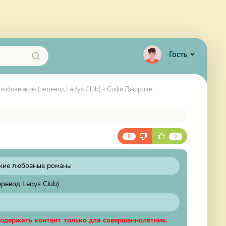
Гость
 любовником (перевод Ladys Club) - Софи Джордан
0
0
кие любовные романы
ревод Ladys Club)
содержать контент только для совершеннолетних.