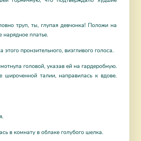
шей горничную, что подтверждало худшие
овно труп, ты, глупая девчонка! Положи на
е нарядное платье.
 этого пронзительного, визгливого голоса.
мотнула головой, указав ей на гардеробную.
е широченной талии, направилась к вдове.
я.
ь в комнату в облаке голубого шелка.