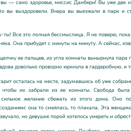
вы — само здоровье, миссис Данбери! Вы уже две не
что вы выздоровели. Вчера вы выезжали в парк и съ
ты! Все это полная бессмыслица. Я не поверю, пока 
няка. Она прибудет с минуты на минуту. А сейчас, изв
елчку ее пальцев, из угла комнаты вынырнула пара г
 вдова довольно проворно юркнула в гардеробную, и 
арит осталась на месте, задумавшись об уже собран
, чтобы их забрали из ее комнаты. Свобода была
 сильное желание сбежать из этого дома. Оно п
озданием: она то смеялась, то плакала. Эта женщин
 звучало, но девушке порой хотелось умереть и обрест