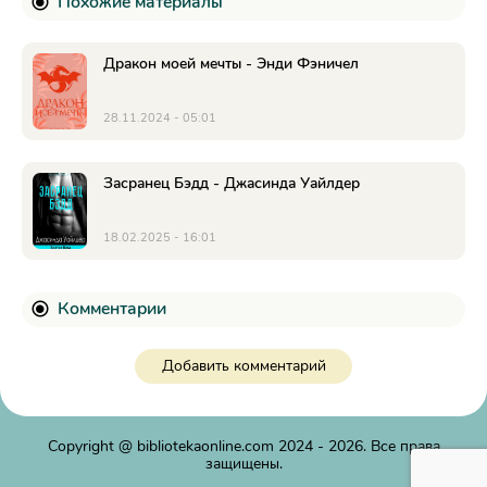
Похожие материалы
Дракон моей мечты - Энди Фэничел
28.11.2024 - 05:01
Засранец Бэдд - Джасинда Уайлдер
18.02.2025 - 16:01
Комментарии
Добавить комментарий
Copyright @
bibliotekaonline.com
2024 - 2026. Все права
защищены.