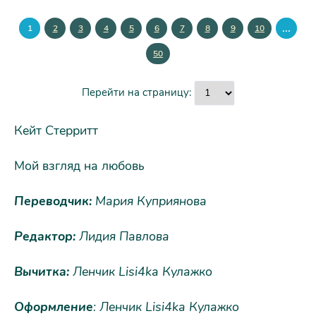
...
1
2
3
4
5
6
7
8
9
10
50
Перейти на страницу:
Кейт Стерритт
Мой взгляд на любовь
Переводчик:
Мария Куприянова
Редактор:
Лидия Павлова
Вычитка:
Ленчик Lisi4ka Кулажко
Оформление
: Ленчик Lisi4ka Кулажко