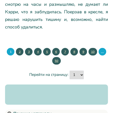
смотрю на часы и размышляю, не думает ли
Кэрри, что я заблудилась. Поерзав в кресле, я
решаю нарушить тишину и, возможно, найти
способ удалиться.
...
1
2
3
4
5
6
7
8
9
10
50
Перейти на страницу: