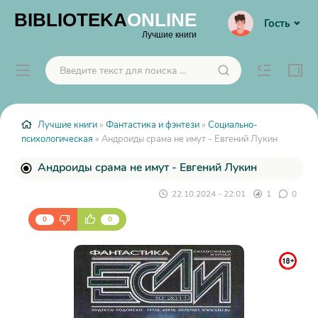
BIBLIOTEKA
ONLINE
Гость
Лучшие книги
Лучшие книги
»
Фантастика и фэнтези
»
Социально-
психологическая
» Андроиды срама не имут - Евгений Лукин
Андроиды срама не имут - Евгений Лукин
22.10.2024 - 22:01
1
0
0
0