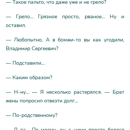
— Такое пальто, что даже уже и не грело?
— Грело… Грязное просто, рваное… Ну и
оставил.
— Любопытно. А в бомжи-то вы как угодили,
Владимир Сергеевич?
— Подставили…
— Каким образом?
— Н-ну… — Я несколько растерялся. — Брат
жены попросил отвезти долг…
— По-родственному?
— Д-да… По-моему, он с ними просто боялся