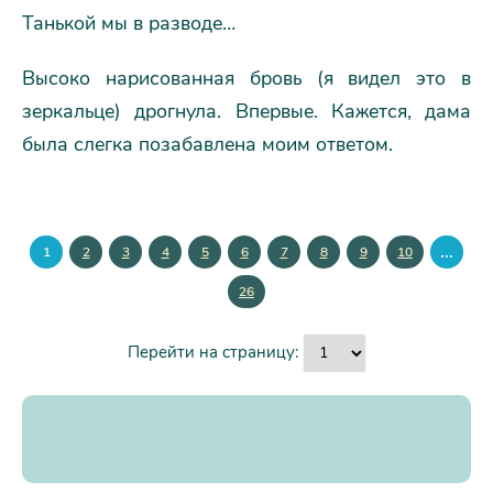
Танькой мы в разводе…
Высоко нарисованная бровь (я видел это в
зеркальце) дрогнула. Впервые. Кажется, дама
была слегка позабавлена моим ответом.
...
1
2
3
4
5
6
7
8
9
10
26
Перейти на страницу: