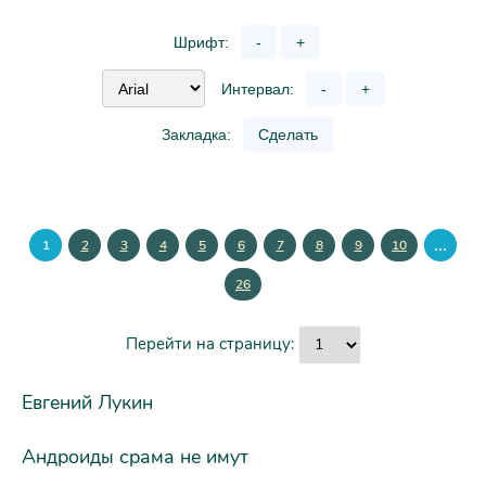
Шрифт:
-
+
Интервал:
-
+
Закладка:
Сделать
...
1
2
3
4
5
6
7
8
9
10
26
Перейти на страницу:
Евгений Лукин
Андроиды срама не имут