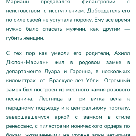
Марианн предавался филантропии с
неистовством, с исступлением. Добродетель его
по силе своей не уступала пороку. Ему все время
нужно было спасать мужчин, как другим —
губить женщин.
С тех пор как умерли его родители, Ахилл
Дюпон-Марианн жил в родовом замке в
департаменте Луара и Гаронна, в нескольких
километрах от Браскуле-лез-Убли. Огромный
замок был построен из местного камня розового
песчаника. Лестница в три витка вела к
парадному подъезду и к центральному порталу,
завершавшемуся аркой с замком в стиле
ренессанс, с пилястрами ионического ордера по
бокам, украшенными на уровне арки четырьмя