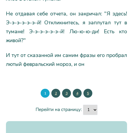
Не отдавая себе отчета, он закричал: "Я здесь!
Э-э-э-э-э-э-й! Откликнитесь, я заплутал тут в
тумане! Э-э-э-э-э-э-й! Лю-ю-ю-ди! Есть кто
живой?"
И тут от сказанной им самим фразы его пробрал
лютый февральский мороз, и он
1
2
3
4
5
Перейти на страницу: