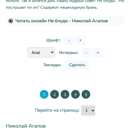
болото. Так и хочется дать Ивану мудрый совет: Не блуди… Но
послушает ли он? Содержит нецензурную брань.
Читать онлайн Не блуди - Николай Агапов
Шрифт:
-
+
Интервал:
-
+
Закладка:
Сделать
1
2
3
4
5
Перейти на страницу:
Николай Агапов