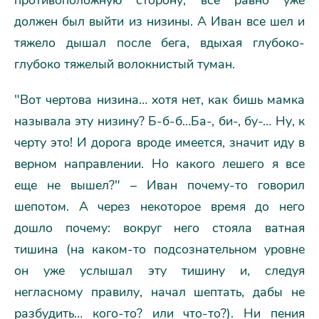
противоположную сторону, все равно уже
должен был выйти из низины. А Иван все шел и
тяжело дышал после бега, вдыхая глубоко-
глубоко тяжелый волокнистый туман.
"Вот чертова низина… хотя нет, как бишь мамка
называла эту низину? Б-б-б…Ба-, би-, бу-… Ну, к
черту это! И дорога вроде имеется, значит иду в
верном направлении. Но какого лешего я все
еще не вышел?" – Иван почему-то говорил
шепотом. А через некоторое время до него
дошло почему: вокруг него стояла ватная
тишина (на каком-то подсознательном уровне
он уже услышал эту тишину и, следуя
негласному правилу, начал шептать, дабы не
разбудить… кого-то? или что-то?). Ни пения