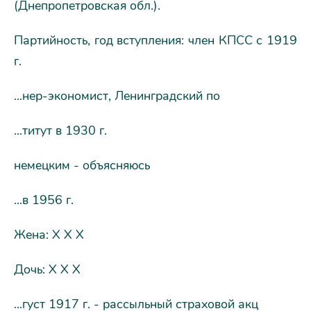
(Днепропетровская обл.).
Партийность, год вступления: член КПСС с 1919
г.
...нер-экономист, Ленинградский по
...титут в 1930 г.
немецким - объясняюсь
...в 1956 г.
Жена: Х Х Х
Дочь: Х Х Х
...густ 1917 г. - рассыльный страховой акц