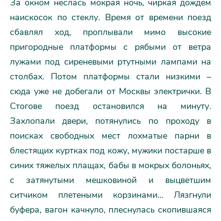
За окном неслась мокрая ночь, чиркая дождем
наискосок по стеклу. Время от времени поезд
сбавлял ход, проплывали мимо высокие
пригородные платформы с рябыми от ветра
лужами под сиреневыми ртутными лампами на
столбах. Потом платформы стали низкими –
сюда уже не добегали от Москвы электрички. В
Стогове поезд остановился на минуту.
Захлопали двери, потянулись по проходу в
поисках свободных мест лохматые парни в
блестящих куртках под кожу, мужики постарше в
синих тяжелых плащах, бабы в мокрых болоньях,
с затянутыми мешковиной и выцветшим
ситчиком плетеными корзинами… Лязгнули
буфера, вагон качнуло, плеснулась скопившаяся