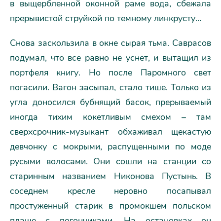
в выщербленной оконной раме вода, сбежала
прерывистой струйкой по темному линкрусту…
Снова заскользила в окне сырая тьма. Саврасов
подумал, что все равно не уснет, и вытащил из
портфеля книгу. Но после Паромного свет
погасили. Вагон засыпал, стало тише. Только из
угла доносился бубнящий басок, прерываемый
иногда тихим кокетливым смехом – там
сверхсрочник-музыкант обхаживал щекастую
девчонку с мокрыми, распущенными по моде
русыми волосами. Они сошли на станции со
старинным названием Никонова Пустынь. В
соседнем кресле неровно посапывал
простуженный старик в промокшем польском
плаще с погончиками. На остановках он