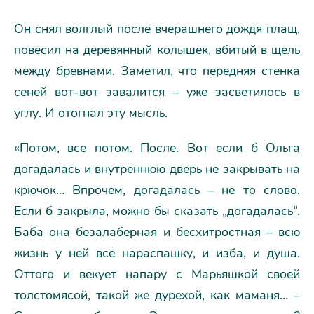
Он снял волглый после вчерашнего дождя плащ,
повесил на деревянный колышек, вбитый в щель
между бревнами. Заметил, что передняя стенка
сеней вот-вот завалится – уже засветилось в
углу. И отогнал эту мысль.
«Потом, все потом. После. Вот если б Ольга
догадалась и внутреннюю дверь не закрывать на
крючок… Впрочем, догадалась – не то слово.
Если б закрыла, можно бы сказать „догадалась“.
Баба она безалаберная и бесхитростная – всю
жизнь у ней все нараспашку, и изба, и душа.
Оттого и векует напару с Марьяшкой своей
толстомясой, такой же дурехой, как маманя… –