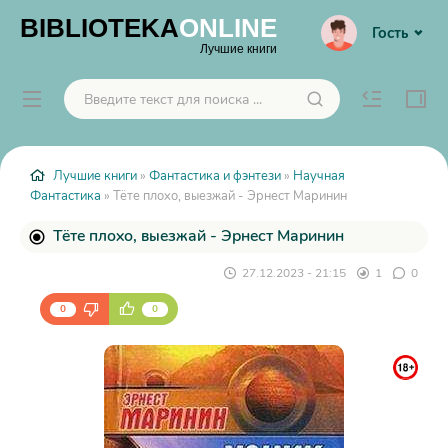
BIBLIOTEKA
ONLINE
Гость
Лучшие книги
Лучшие книги
»
Фантастика и фэнтези
»
Научная
Фантастика
» Тёте плохо, выезжай - Эрнест Маринин
Тёте плохо, выезжай - Эрнест Маринин
27.12.2023 - 21:15
1
0
0
0