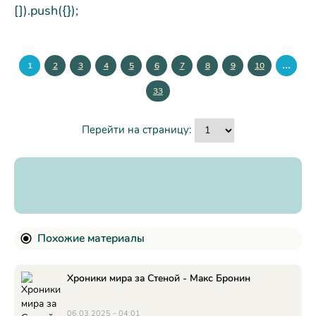
[]).push({});
...
1
2
3
4
5
6
7
8
9
10
33
Перейти на страницу:
Похожие материалы
Хроники мира за Стеной - Макс Бронин
06.03.2025 - 04:01