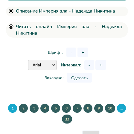
Описание Империя зла - Надежда Никитина
Читать онлайн Империя зла - Надежда
Никитина
Шрифт:
-
+
Интервал:
-
+
Закладка:
Сделать
...
1
2
3
4
5
6
7
8
9
10
33