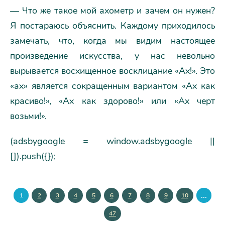
— Что же такое мой ахометр и зачем он нужен?
Я постараюсь объяснить. Каждому приходилось
замечать, что, когда мы видим настоящее
произведение искусства, у нас невольно
вырывается восхищенное восклицание «Ах!». Это
«ах» является сокращенным вариантом «Ах как
красиво!», «Ах как здорово!» или «Ах черт
возьми!».
(adsbygoogle = window.adsbygoogle ||
[]).push({});
...
1
2
3
4
5
6
7
8
9
10
47