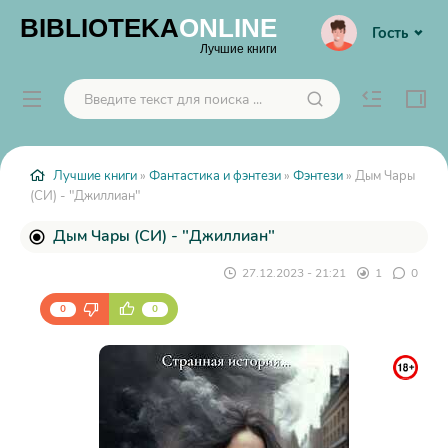
BIBLIOTEKA
ONLINE
Гость
Лучшие книги
Лучшие книги
»
Фантастика и фэнтези
»
Фэнтези
» Дым Чары
(СИ) - "Джиллиан"
Дым Чары (СИ) - "Джиллиан"
27.12.2023 - 21:21
1
0
0
0