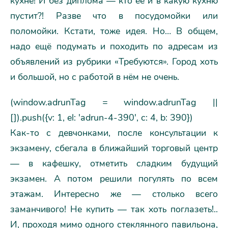
кухне! И без диплома — кто её и в какую кухню
пустит?! Разве что в посудомойки или
поломойки. Кстати, тоже идея. Но… В общем,
надо ещё подумать и походить по адресам из
объявлений из рубрики «Требуются». Город хоть
и большой, но с работой в нём не очень.
(window.adrunTag = window.adrunTag ||
[]).push({v: 1, el: 'adrun-4-390', c: 4, b: 390})
Как-то с девчонками, после консультации к
экзамену, сбегала в ближайший торговый центр
— в кафешку, отметить сладким будущий
экзамен. А потом решили погулять по всем
этажам. Интересно же — столько всего
заманчивого! Не купить — так хоть поглазеть!..
И, проходя мимо одного стеклянного павильона,