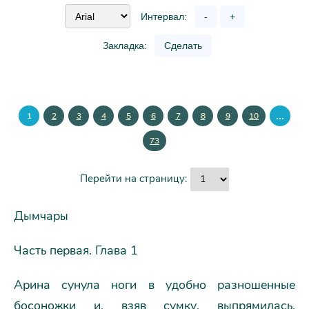
Интервал:
-
+
Закладка:
Сделать
...
1
2
3
4
5
6
7
8
9
10
73
Перейти на страницу:
Дымчары
Часть первая. Глава 1
Арина сунула ноги в удобно разношенные
босоножки и, взяв сумку, выпрямилась.