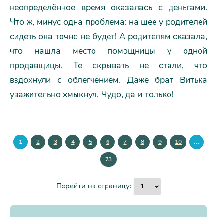
неопределённое время оказалась с деньгами.
Что ж, минус одна проблема: на шее у родителей
сидеть она точно не будет! А родителям сказала,
что нашла место помощницы у одной
продавщицы. Те скрывать не стали, что
вздохнули с облегчением. Даже брат Витька
уважительно хмыкнул. Чудо, да и только!
...
1
2
3
4
5
6
7
8
9
10
73
Перейти на страницу: