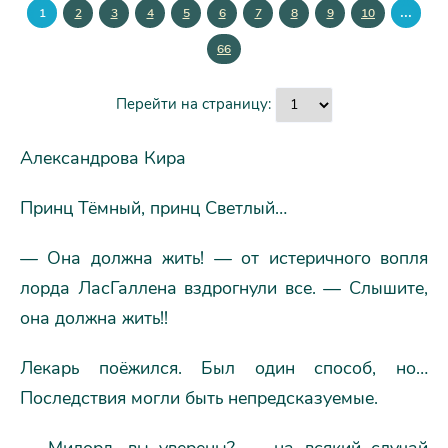
...
1
2
3
4
5
6
7
8
9
10
66
Перейти на страницу:
Александрова Кира
Принц Тёмный, принц Светлый…
— Она должна жить! — от истеричного вопля
лорда ЛасГаллена вздрогнули все. — Слышите,
она должна жить!!
Лекарь поёжился. Был один способ, но…
Последствия могли быть непредсказуемые.
— Милорд, вы уверены? — на всякий случай