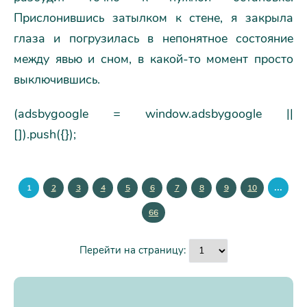
Прислонившись затылком к стене, я закрыла
глаза и погрузилась в непонятное состояние
между явью и сном, в какой-то момент просто
выключившись.
(adsbygoogle = window.adsbygoogle ||
[]).push({});
...
1
2
3
4
5
6
7
8
9
10
66
Перейти на страницу: