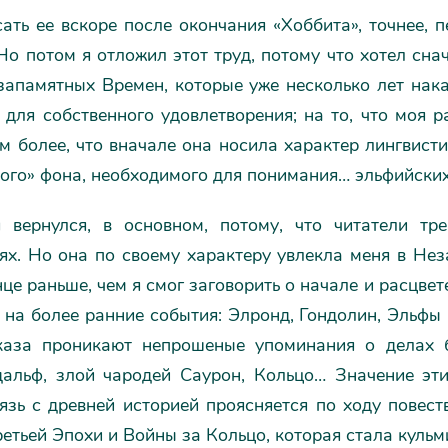
ать ее вскоре после окончания «Хоббита», точнее, п
Но потом я отложил этот труд, потому что хотел сн
запамятных Времен, которые уже несколько лет нак
для собственного удовлетворения; на то, что моя р
м более, что вначале она носила характер лингвист
ого» фона, необходимого для понимания… эльфийских 
 вернулся, в основном, потому, что читатели тр
ях. Но она по своему характеру увлекла меня в Нез
нце раньше, чем я смог заговорить о начале и расцвет
 на более ранние события: Элронд, Гондолин, Эльфы
каза проникают непрошеные упоминания о делах б
дальф, злой чародей Саурон, Кольцо… Значение эт
вязь с древней историей проясняется по ходу повес
етьей Эпохи и Войны за Кольцо, которая стала куль