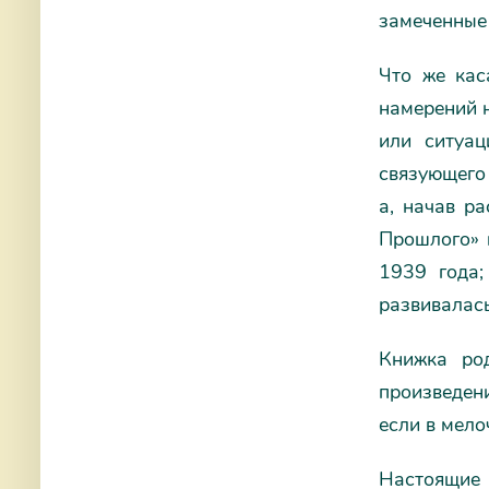
замеченные 
Что же кас
намерений н
или ситуац
связующего 
а, начав р
Прошлого» н
1939 года;
развивалась
Книжка ро
произведени
если в мело
Настоящие 