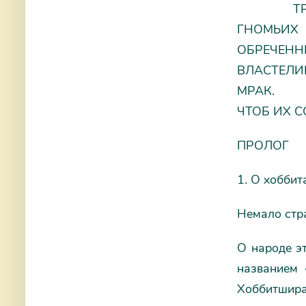
ТРИ КО
ГНОМЬ
ОБРЕЧ
ВЛАСТЕ
МРАК. Е
ЧТОБ ИХ
ПРОЛОГ
1. О хоббит
Немало стра
О народе э
названием 
Хоббитшира