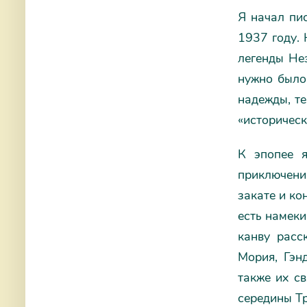
Я начал пис
1937 году. 
легенды Не
нужно было 
надежды, те
«историческ
К эпопее я
приключени
закате и ко
есть намеки
канву расс
Мория, Гэн
также их с
середины Тр