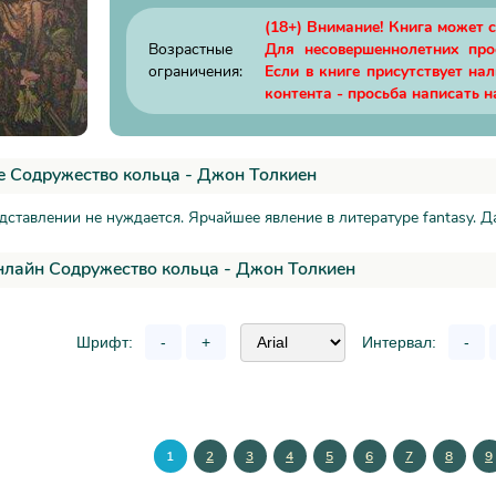
(18+) Внимание! Книга может 
Возрастные
Для несовершеннолетних пр
ограничения:
Если в книге присутствует на
контента - просьба написать н
 Содружество кольца - Джон Толкиен
едставлении не нуждается. Ярчайшее явление в литературе fantasy. Да
нлайн Содружество кольца - Джон Толкиен
Шрифт:
-
+
Интервал:
-
1
2
3
4
5
6
7
8
9