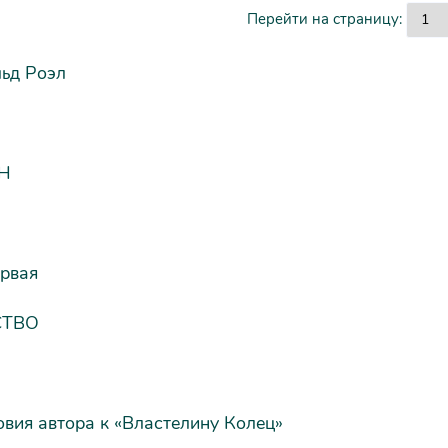
Перейти на страницу:
ьд Роэл
Н
ервая
СТВО
вия автора к «Властелину Колец»