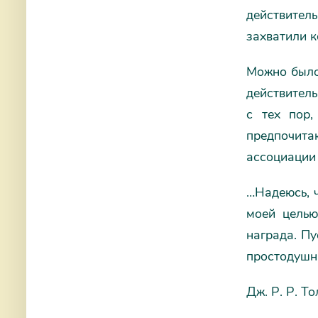
действител
захватили к
Можно было
действитель
с тех пор,
предпочита
ассоциации 
…Надеюсь, ч
моей целью
награда. Пу
простодушны
Дж. Р. Р. То