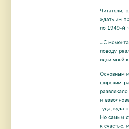
Читатели, 
ждать им п
по 1949-й 
…С момента 
поводу раз
идеи моей к
Основным м
широким ра
развлекало 
и взволнова
туда, куда 
Но самым ст
к счастью, 