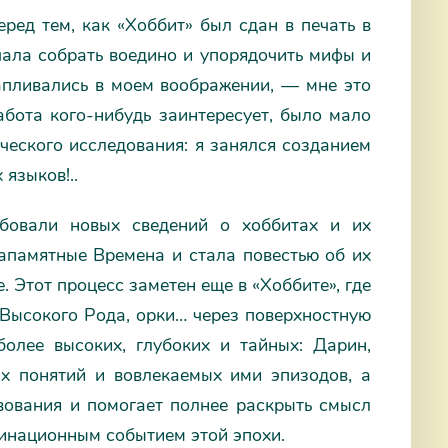
еред тем, как «Хоббит» был сдан в печать в
ачала собрать воедино и упорядочить мифы и
апливались в моем воображении, — мне это
абота кого-нибудь заинтересует, было мало
ического исследования: я занялся созданием
языков!..
ебовали новых сведений о хоббитах и их
апамятные Времена и стала повестью об их
е. Этот процесс заметен еще в «Хоббите», где
 Высокого Рода, орки… через поверхностную
олее высоких, глубоких и тайных: Дарин,
их понятий и вовлекаемых ими эпизодов, а
твования и помогает полнее раскрыть смысл
минационным событием этой эпохи.