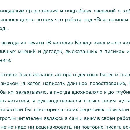
ожидавшие продолжения и подробных сведений о хобб
ришлось долго, потому что работа над «Властелином
год…
выхода из печати «Властелин Колец» имел много чита
личных мнений и догадок, высказанных в письмах и
ниги.
отивом было желание автора отдельных басен и сказ
змахом; я хотел написать длинное повествование, 
бы их, захватывало, а иногда вдохновляло и до глуб
ть читателя, я руководствовался только своим чуть
они хотели бы: некоторые в своих рецензиях называли
рогим читателем являюсь я сам и вижу в своей рабо
мне не надо ни рецензировать, ни повторно писать вс