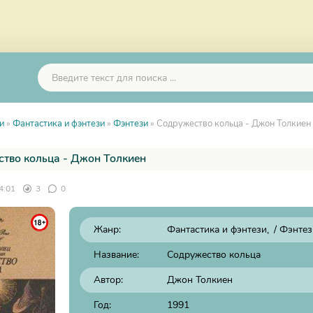
и
»
Фантастика и фэнтези
»
Фэнтези
» Содружество кольца - Джон Толкиен
тво кольца - Джон Толкиен
4:01
3
0
Жанр:
Фантастика и фэнтези
/
Фэнтез
Название:
Содружество кольца
Автор:
Джон Толкиен
Год:
1991