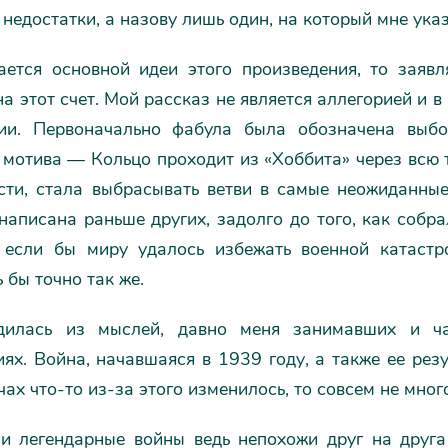
недостатки, а назову лишь один, на который мне ука
ается основной идеи этого произведения, то заяв
а этот счет. Мой рассказ не является аллегорией и в
ии. Первоначально фабула была обозначена выб
мотива — Кольцо проходит из «Хоббита» через всю т
асти, стала выбрасывать ветви в самые неожиданные
аписана раньше других, задолго до того, как собра
 если бы миру удалось избежать военной катастр
 бы точно так же.
дилась из мыслей, давно меня занимавших и ча
ях. Война, начавшаяся в 1939 году, а также ее рез
чах что-то из-за этого изменилось, то совсем не мног
и легендарные войны ведь непохожи друг на друга 