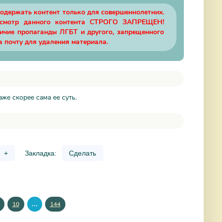
содержать контент только для совершеннолетних.
осмотр данного контента СТРОГО ЗАПРЕЩЕН!
личие пропаганды ЛГБТ и другого, запрещенного
а почту для удаления материала.
же скорее сама ее суть.
+
Закладка:
Сделать
...
10
144