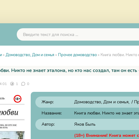
и
»
Домоводство, Дом и семья
»
Прочее домоводство
» Книга любви. Никто н
бви. Никто не знает эталона, но кто нас создал, там он есть
4:01
1
0
Жанр:
Домоводство, Дом и семья
/
Пр
Название:
Книга любви. Никто не знает эта
Автор:
Яков Быль
(18+) Внимание! Книга может 