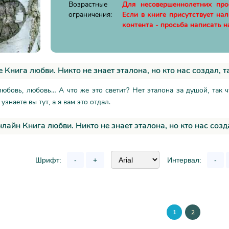
Возрастные
Для несовершеннолетних пр
ограничения:
Если в книге присутствует на
контента - просьба написать н
 Книга любви. Никто не знает эталона, но кто нас создал, т
любовь, любовь… А что же это светит? Нет эталона за душой, так ч
 узнаете вы тут, а я вам это отдал.
нлайн Книга любви. Никто не знает эталона, но кто нас созда
Шрифт:
-
+
Интервал:
-
1
2