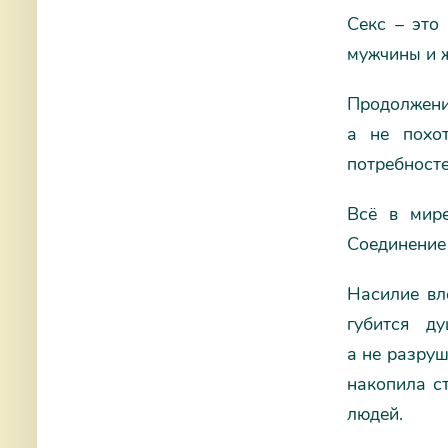
Секс – это
мужчины и ж
Продолжени
а не похот
потребносте
Всё в мире
Соединение
Насилие вл
губится д
а не разруш
накопила с
людей.