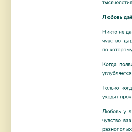
тысячелетия
Любовь
даё
Никто не да
чувство да
по которому
Когда появ
углубляется,
Только ког
уходят проч
Любовь у л
чувство вза
разнополых 