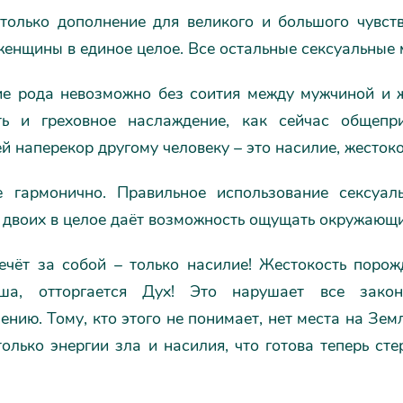
 только дополнение для великого и большого чувст
енщины в единое целое. Все остальные сексуальные м
е рода невозможно без соития между мужчиной и ж
ь и греховное наслаждение, как сейчас общепри
й наперекор другому человеку – это насилие, жестоко
 гармонично. Правильное использование сексуаль
 двоих в целое даёт возможность ощущать окружающи
ечёт за собой – только насилие! Жестокость порожд
уша, отторгается Дух! Это нарушает все зак
ению. Тому, кто этого не понимает, нет места на Земл
только энергии зла и насилия, что готова теперь с