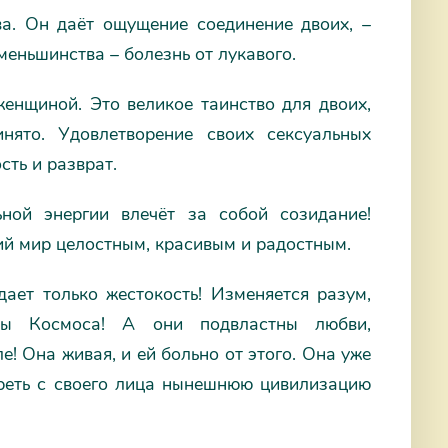
ва. Он даёт ощущение соединение двоих, –
еньшинства – болезнь от лукавого.
енщиной. Это великое таинство для двоих,
нято. Удовлетворение своих сексуальных
сть и разврат.
ной энергии влечёт за собой созидание!
й мир целостным, красивым и радостным.
ает только жестокость! Изменяется разум,
оны Космоса! А они подвластны любви,
е! Она живая, и ей больно от этого. Она уже
тереть с своего лица нынешнюю цивилизацию