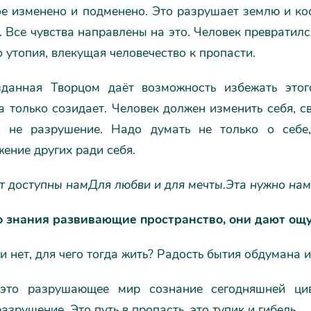
е изменено и подменено. Это разрушает землю и кос
 Все чувства направлены на это. Человек превратился
о утопия, влекущая человечество к пропасти.
данная Творцом даёт возможность избежать этог
а только созидает. Человек должен изменить себя, 
а не разрушение. Надо думать не только о себе,
жение других ради себя.
т доступны нам
Для любви и для мечты.
Эта нужно нам
о знания развивающие пространство, они дают ощу
и нет, для чего тогда жить? Радость бытия обдумана и
это разрушающее мир сознание сегодняшней циви
разрушение. Это путь в пропасть, это тупик и гибель.