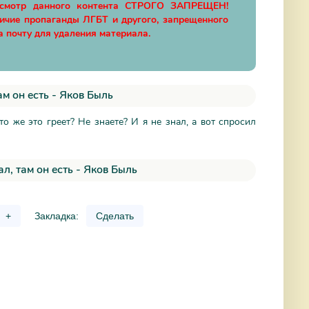
осмотр данного контента СТРОГО ЗАПРЕЩЕН!
личие пропаганды ЛГБТ и другого, запрещенного
а почту для удаления материала.
ам он есть - Яков Быль
то же это греет? Не знаете? И я не знал, а вот спросил
л, там он есть - Яков Быль
+
Закладка:
Сделать