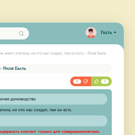
Гость
е знает эталона, но кто нас создал, там он есть - Яков Быль
 - Яков Быль
0
0
очее домоводство
лона, но кто нас создал, там он есть
содержать контент только для совершеннолетних.