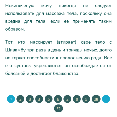
Некипяченую мочу никогда не следует
использовать для массажа тела, поскольку она
вредна для тела, если ее применять таким
образом.
Тот, кто массирует (втирает) свое тело с
Шивамбу три раза в день и трижды ночью, долго
не теряет способности к продолжению рода. Все
его суставы укрепляются, он освобождается от
болезней и достигает блаженства.
...
1
2
3
4
5
6
7
8
9
10
73