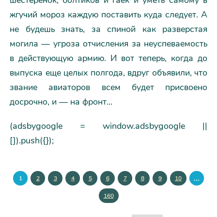
шестеренок, болтиков и гаек и уметь самому в
жгучий мороз каждую поставить куда следует. А
не будешь знать, за спиной как разверстая
могила — угроза отчисления за неуспеваемость
в действующую армию. И вот теперь, когда до
выпуска еще целых полгода, вдруг объявили, что
звание авиаторов всем будет присвоено
досрочно, и — на фронт...
(adsbygoogle = window.adsbygoogle ||
[]).push({});
...
1
2
3
4
5
6
7
8
9
10
160