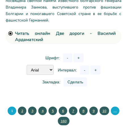
посвящена светлой памяти известного болгарского генерала
Владимира Заимова, выступившего против фашизации
Болгарии и помогавшего Советской стране в ее борьбе с
фашистской Германией.
Читать онлайн Две дороги - Василий
Ардаматский
Шрифт:
-
+
Интервал:
-
+
Закладка:
Сделать
...
1
2
3
4
5
6
7
8
9
10
160