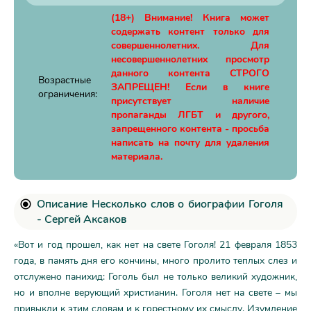
(18+) Внимание! Книга может
содержать контент только для
совершеннолетних. Для
несовершеннолетних просмотр
данного контента СТРОГО
Возрастные
ЗАПРЕЩЕН! Если в книге
ограничения:
присутствует наличие
пропаганды ЛГБТ и другого,
запрещенного контента - просьба
написать на почту для удаления
материала.
Описание Несколько слов о биографии Гоголя
- Сергей Аксаков
«Вот и год прошел, как нет на свете Гоголя! 21 февраля 1853
года, в память дня его кончины, много пролито теплых слез и
отслужено панихид: Гоголь был не только великий художник,
но и вполне верующий христианин. Гоголя нет на свете – мы
привыкли к этим словам и к горестному их смыслу. Изумление