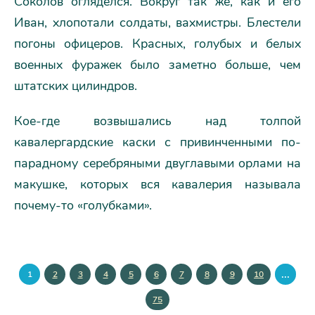
Соколов огляделся. Вокруг так же, как и его
Иван, хлопотали солдаты, вахмистры. Блестели
погоны офицеров. Красных, голубых и белых
военных фуражек было заметно больше, чем
штатских цилиндров.
Кое-где возвышались над толпой
кавалергардские каски с привинченными по-
парадному серебряными двуглавыми орлами на
макушке, которых вся кавалерия называла
почему-то «голубками».
...
1
2
3
4
5
6
7
8
9
10
75