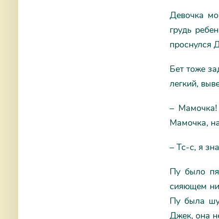
Девочка мо
грудь ребе
проснулся Д
Бет тоже за
легкий, выв
– Мамочка!
Мамочка, на
– Тс-с, я зн
Пу было пя
сияющем ни
Пу была шу
Джек, она н