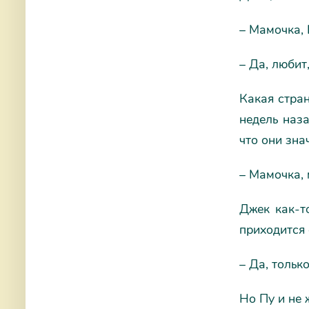
– Мамочка, 
– Да, любит
Какая стран
недель наза
что они зна
– Мамочка, 
Джек как-т
приходится 
– Да, тольк
Но Пу и не 