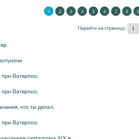
1
2
3
4
5
6
7
8
Перейти на страницу:
тер
полуночи
 при Ватерлоо,
 при Ватерлоо,
ачения, что ты делал,
 при Ватерлоо.
школьная считалочка XIX в.