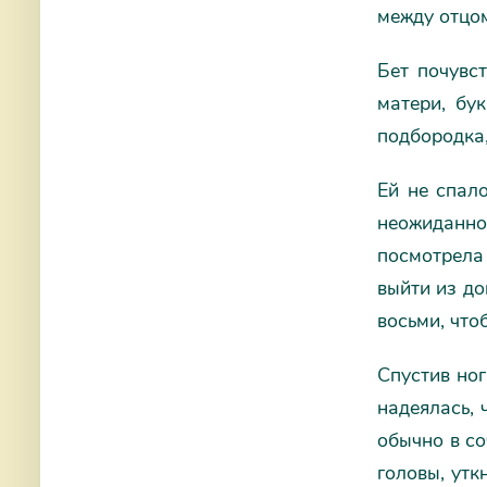
между отцом
Бет почувс
матери, бу
подбородка,
Ей не спало
неожиданно
посмотрела
выйти из до
восьми, что
Спустив ног
надеялась, 
обычно в со
головы, утк