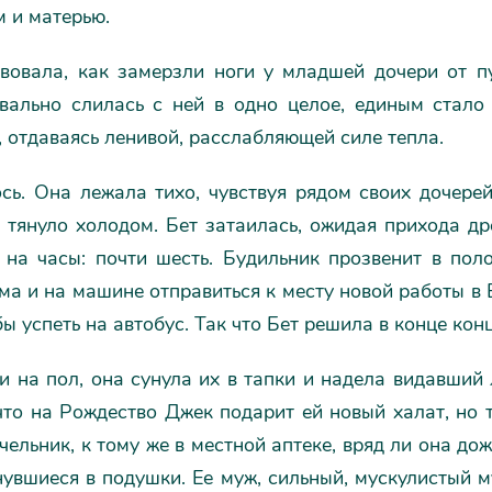
 и матерью.
твовала, как замерзли ноги у младшей дочери от п
квально слилась с ней в одно целое, единым стало
 отдаваясь ленивой, расслабляющей силе тепла.
сь. Она лежала тихо, чувствуя рядом своих дочерей
 тянуло холодом. Бет затаилась, ожидая прихода др
 на часы: почти шесть. Будильник прозвенит в пол
ма и на машине отправиться к месту новой работы в 
бы успеть на автобус. Так что Бет решила в конце конц
и на пол, она сунула их в тапки и надела видавший
что на Рождество Джек подарит ей новый халат, но 
чельник, к тому же в местной аптеке, вряд ли она дож
нувшиеся в подушки. Ее муж, сильный, мускулистый м