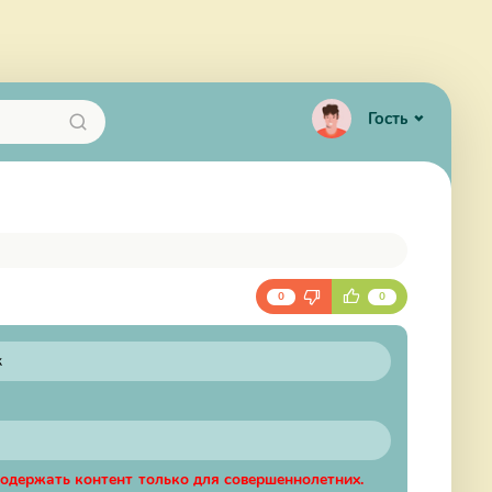
Гость
0
0
к
содержать контент только для совершеннолетних.