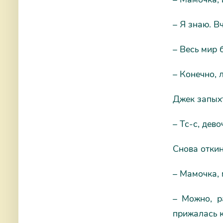
– Я знаю. Вч
– Весь мир 
– Конечно, 
Джек запыхт
– Тс-с, дево
Снова откин
– Мамочка, 
– Можно, р
прижалась к