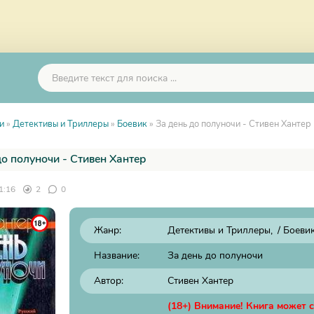
и
»
Детективы и Триллеры
»
Боевик
» За день до полуночи - Стивен Хантер
до полуночи - Стивен Хантер
1:16
2
0
Жанр:
Детективы и Триллеры
/
Боеви
Название:
За день до полуночи
Автор:
Стивен Хантер
(18+) Внимание! Книга может 