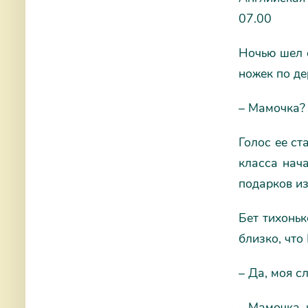
07.00
Ночью шел 
ножек по де
– Мамочка?
Голос ее ст
класса нач
подарков из
Бет тихоньк
близко, что
– Да, моя с
– Мамочка, 