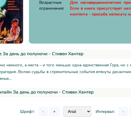
Возрастные
Для несовершеннолетних пр
ограничения:
Если в книге присутствует на
контента - просьба написать н
 За день до полуночи - Стивен Хантер
но немного, а места – и того меньше: одна-единственная Гора, но с
трагедия. Волею судьбы в стремительные события втянуты десантник
ченые…
нлайн За день до полуночи - Стивен Хантер
Шрифт:
-
+
Интервал:
-