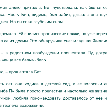
ментально притихла. Бет чувствовала, как бьется с
нка. Нос у Бин, видимо, был забит, дышала она шум
жек. Но он спал глубоким сном.
дремала. Ей снились тропические пляжи, но уже через 
ел ее из дремы. Это обнаружила снег младшая Филлис
 – в радостном возбуждении прошептала Пу, дотра
 улице все белым-бело.
аю, – прошептала Бет.
ть лет, она ходила в детский сад, и ее волосики е
мбе Пу была просто прелестна и настолько же жизне
мной, любила покомандовать, доставалось от нее и 
е терпела возражений.