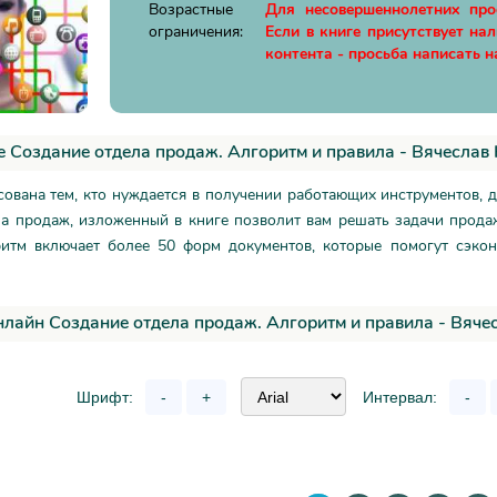
Возрастные
Для несовершеннолетних пр
ограничения:
Если в книге присутствует на
контента - просьба написать н
 Создание отдела продаж. Алгоритм и правила - Вячеслав
сована тем, кто нуждается в получении работающих инструментов, 
а продаж, изложенный в книге позволит вам решать задачи продаж
ритм включает более 50 форм документов, которые помогут сэко
нлайн Создание отдела продаж. Алгоритм и правила - Вяче
Шрифт:
-
+
Интервал:
-