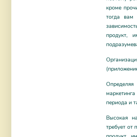
кроме проч
тогда вам
зависимость
продукт, 
подразумева
Организаци
(приложение
Определяя 
маркетинга
периода и т
Высокая на
требует от
продукт и