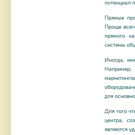
потенциал п
Прямые про
Проще всег
прямого ка
системы обу
Иногда, им
Например,
маркетингов
оборудовани
для основно
Для того чт
центра, со
являются уд