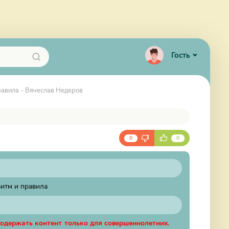
Гость
равила - Вячеслав Недеров
0
0
итм и правила
содержать контент только для совершеннолетних.