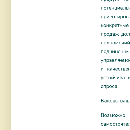
потенциаль
ориентирова
конкретные
продаж дол
полномочий
подчиненн
управляемо
и качестве
устойчива 
спроса.
Каковы ваш
Возможно,
самостояте