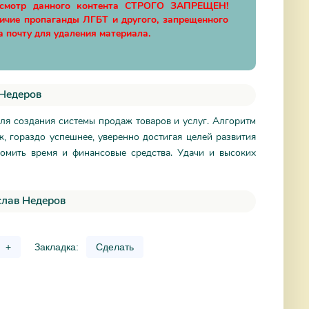
осмотр данного контента СТРОГО ЗАПРЕЩЕН!
личие пропаганды ЛГБТ и другого, запрещенного
а почту для удаления материала.
 Недеров
для создания системы продаж товаров и услуг. Алгоритм
, гораздо успешнее, уверенно достигая целей развития
номить время и финансовые средства. Удачи и высоких
слав Недеров
+
Закладка:
Сделать